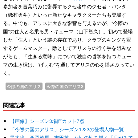
参加者を言葉巧みに翻弄するクセ者中のクセ者・バンダ
（磯村勇斗）といった新たなキャラクターたちも登場す
る。中でも、アリスに大きな影響を与えるのが、“今際の
国”の住人と名乗る男・キューマ（山下智久）。初めて登場
した「住人」という謎の存在であり、クラブのキングを冠
するゲームマスター。敵としてアリスらの行く手を阻みな
がらも、「生きる意味」について独自の哲学を持つキュー
マの生き様は、“げぇむ”を通してアリスの心を揺さぶってい
く。
今際の国のアリス
今際の国のアリス3
関連記事
【画像】シーズン3場面カット7点
「今際の国のアリス」シーズン1＆2の登場人物一覧
黒木瞳、西岡徳馬、吉田羊、女性の性を描く『月がみて