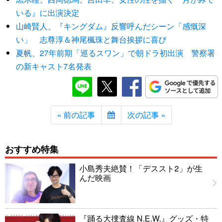
いる』に出演決定
山崎賢人、『キングダム』反響呼んだシーン「感慨深
い」 志尊淳＆神尾楓珠と舞台挨拶に喜び
夏帆、27年前期「巡るスワン」で朝ドラ初出演 警察署
の新キャスト7名発表
« 前の記事
次の記事 »
おすすめ特集
小島秀夫絶賛！「デススト2」が生
んだ映画
『踊る大捜査線 N.E.W.』グッズ・特