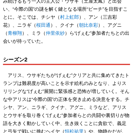
み続けるもう一人の主人公・ウサギ（土屋太鳳）と出会
い、“今際の国”の謎を解く鍵となる場所“ビーチ”を目指すこ
とに。そこでは、チシヤ（
村上虹郎
）、アン（三吉彩
花）、ニラギ（
桜田通
）、クイナ（
朝比奈彩
）、アグニ
（
青柳翔
）、ミラ（
仲里依紗
）ら“げぇむ”参加者たちとの出
会いが待っていた。
シーズン2
アリス、ウサギたちが“げぇむ”クリアと共に集めてきたト
ランプは難易度が高いことを示す絵札のみとなり、よりス
リリングな“げぇむ”展開に緊張感と恐怖が増していく。そん
な中アリスは“今際の国”の正体を突き止める決意をする。チ
シヤ、アン、ニラギ、クイナ、アグニ、ミラなど、アリス
とウサギを取り巻く“げぇむ”参加者らとの共闘や裏切りが物
語を大きく動かしていく中、生き抜くことに貪欲で、義足
と弓矢で戦いに挑むヘイヤ（
恒松祐里
）や、物静かだが、