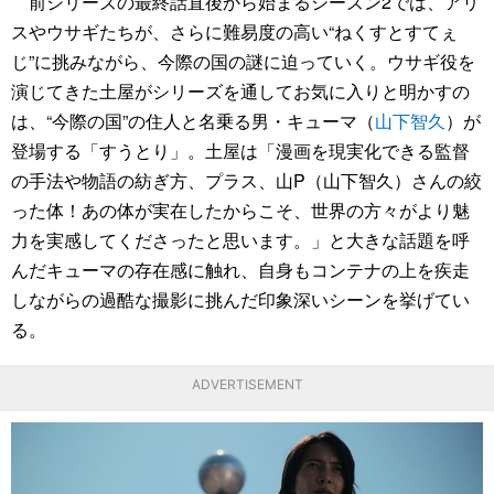
前シリーズの最終話直後から始まるシーズン2では、アリ
スやウサギたちが、さらに難易度の高い“ねくすとすてぇ
じ”に挑みながら、今際の国の謎に迫っていく。ウサギ役を
演じてきた土屋がシリーズを通してお気に入りと明かすの
は、“今際の国”の住人と名乗る男・キューマ（
山下智久
）が
登場する「すうとり」。土屋は「漫画を現実化できる監督
の手法や物語の紡ぎ方、プラス、山P（山下智久）さんの絞
った体！あの体が実在したからこそ、世界の方々がより魅
力を実感してくださったと思います。」と大きな話題を呼
んだキューマの存在感に触れ、自身もコンテナの上を疾走
しながらの過酷な撮影に挑んだ印象深いシーンを挙げてい
る。
ADVERTISEMENT