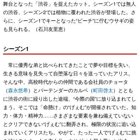
舞台となった「渋谷」を捉えたカット。シーズン1では無人
の渋谷、シーズン2では植物に覆われた渋谷が登場した。さ
らに、シーズン1でキーとなった“ビーチ”に佇むウサギの姿
も見られる。（石川友里恵）
シーズン1
常に優秀な弟と比べられてきたことで夢や目標を失い、
生きる意味を見失って自堕落な日々を送っていたアリス。
そんな中、高校時代からの仲間である会社員のチョータ
（
森永悠希
）とバーテンダーのカルベ（
町田啓太
）ととも
に渋谷の街に繰り出した途端、“今際の国”に放り込まれてし
まう。そこでは「命懸け」の“げぇむ”が開催されていた。知
力・体力・精神力……さまざまな要素を兼ね備えていない
とクリアできない“げぇむ”に翻弄され、極限の状況に追い込
まれていくアリスたち。やがて、たった一人で“げぇむ”に挑