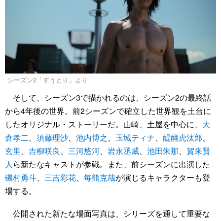
シーズン2「すうとり」より
そして、シーズン3で描かれるのは、シーズン2の最終話
から4年後の世界。前2シーズンで確立した世界観を土台に
したオリジナル・ストーリーだ。山崎、土屋を中心に、
大
倉孝二
、
須藤理沙
、
池内博之
、
玉城ティナ
、
醍醐虎汰郎
、
玄里
、
吉柳咲良
、
三河悠河
、
岩永丞威
、
池田朱那
、
賀来賢
人
ら新たなキャストが参戦。また、前シーズンに出演した
磯村勇斗
、
三吉彩花
、
毎熊克哉
が演じるキャラクターも登
場する。
公開された新たな場面写真は、シリーズを通して重要な