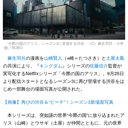
「今際の国のアリス」シーズン3に登場する渋谷 - （C）麻生羽呂・小学
館／ROBO
麻生羽呂
の漫画を
山崎賢人
（※崎＝たつさき）と
土屋太鳳
の共演により、『
キングダム
』シリーズの
佐藤信介
監督が
実写化するNetflixシリーズ「今際の国のアリス」。9月25日
より配信スタートとなるシーズン3に再び登場する渋谷をは
じめ一部舞台の場面写真が公開された。
【画像】再びの渋谷＆“ビーチ”！シーズン3新場面写真
本シリーズは、突如謎の世界“今際の国”に放り込まれたア
リス（山崎）とウサギ（土屋）が仲間とともに、元の世界