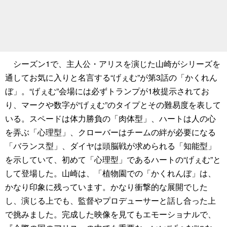
シーズン1で、主人公・アリスを演じた山崎がシリーズを
通してお気に入りと名言する“げぇむ”が第3話の「かくれん
ぼ」。“げぇむ”会場には必ずトランプが1枚提示されてお
り、マークや数字が“げぇむ”のタイプとその難易度を表して
いる。スペードは体力勝負の「肉体型」、ハートは人の心
を弄ぶ「心理型」、クローバーはチームの絆が必要になる
「バランス型」、ダイヤは頭脳戦が求められる「知能型」
を示していて、初めて「心理型」であるハートの“げぇむ”と
して登場した。山崎は、「植物園での「かくれんぼ」は、
かなり印象に残っています。かなり衝撃的な展開でした
し、演じる上でも、監督やプロデューサーと話し合った上
で挑みました。完成した映像を見てもエモーショナルで、