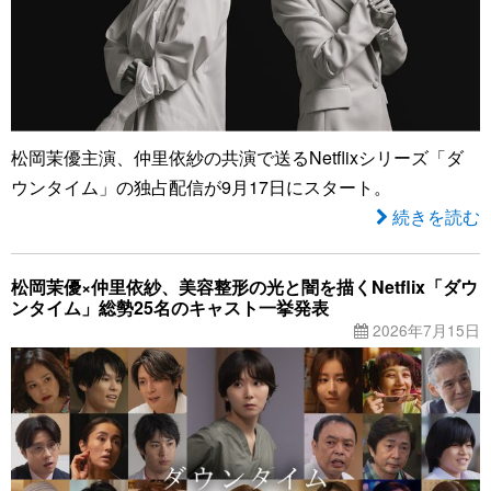
松岡茉優主演、仲里依紗の共演で送るNetflixシリーズ「ダ
ウンタイム」の独占配信が9月17日にスタート。
続きを読む
松岡茉優×仲里依紗、美容整形の光と闇を描くNetflix「ダウ
ンタイム」総勢25名のキャスト一挙発表
2026年7月15日