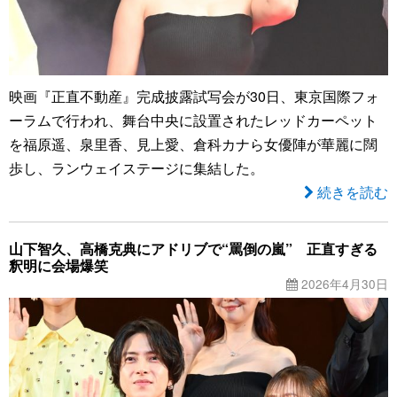
映画『正直不動産』完成披露試写会が30日、東京国際フォ
ーラムで行われ、舞台中央に設置されたレッドカーペット
を福原遥、泉里香、見上愛、倉科カナら女優陣が華麗に闊
歩し、ランウェイステージに集結した。
続きを読む
山下智久、高橋克典にアドリブで“罵倒の嵐” 正直すぎる
釈明に会場爆笑
2026年4月30日