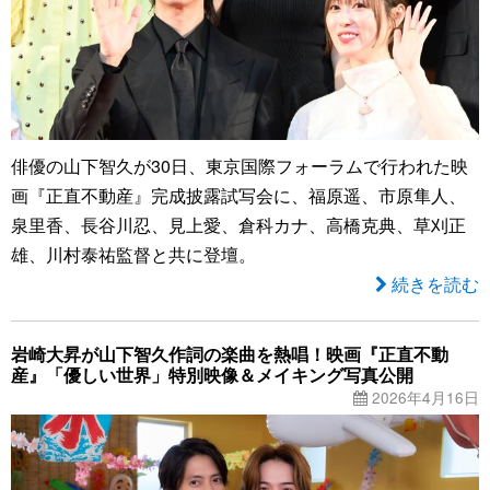
俳優の山下智久が30日、東京国際フォーラムで行われた映
画『正直不動産』完成披露試写会に、福原遥、市原隼人、
泉里香、長谷川忍、見上愛、倉科カナ、高橋克典、草刈正
雄、川村泰祐監督と共に登壇。
続きを読む
岩崎大昇が山下智久作詞の楽曲を熱唱！映画『正直不動
産』「優しい世界」特別映像＆メイキング写真公開
2026年4月16日