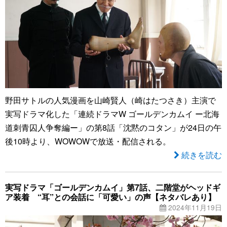
野田サトルの人気漫画を山崎賢人（崎はたつさき）主演で
実写ドラマ化した「連続ドラマW ゴールデンカムイ ー北海
道刺青囚人争奪編ー」の第8話「沈黙のコタン」が24日の午
後10時より、WOWOWで放送・配信される。
続きを読む
実写ドラマ「ゴールデンカムイ」第7話、二階堂がヘッドギ
ア装着 “耳”との会話に「可愛い」の声【ネタバレあり】
2024年11月19日