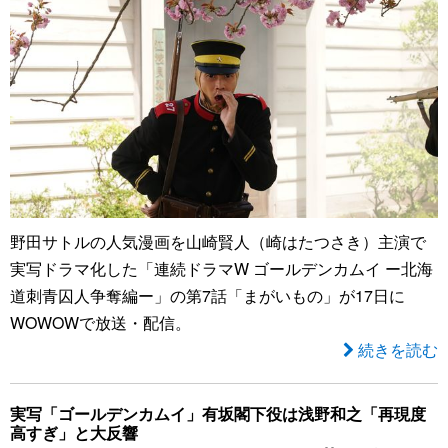
野田サトルの人気漫画を山崎賢人（崎はたつさき）主演で
実写ドラマ化した「連続ドラマW ゴールデンカムイ ー北海
道刺青囚人争奪編ー」の第7話「まがいもの」が17日に
WOWOWで放送・配信。
続きを読む
実写「ゴールデンカムイ」有坂閣下役は浅野和之「再現度
高すぎ」と大反響