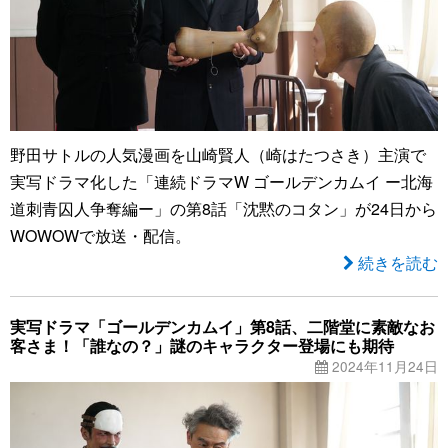
野田サトルの人気漫画を山崎賢人（崎はたつさき）主演で
実写ドラマ化した「連続ドラマW ゴールデンカムイ ー北海
道刺青囚人争奪編ー」の第8話「沈黙のコタン」が24日から
WOWOWで放送・配信。
続きを読む
実写ドラマ「ゴールデンカムイ」第8話、二階堂に素敵なお
客さま！「誰なの？」謎のキャラクター登場にも期待
2024年11月24日