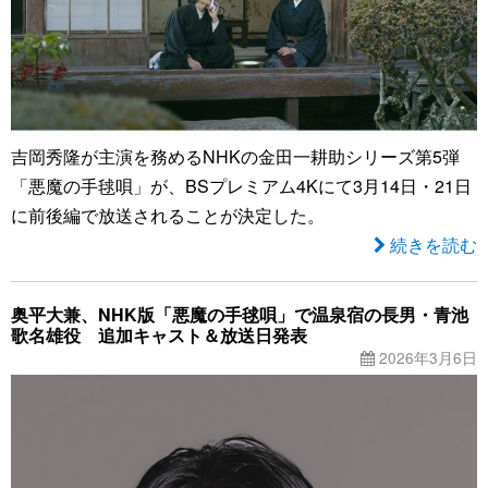
吉岡秀隆が主演を務めるNHKの金田一耕助シリーズ第5弾
「悪魔の手毬唄」が、BSプレミアム4Kにて3月14日・21日
に前後編で放送されることが決定した。
続きを読む
奥平大兼、NHK版「悪魔の手毬唄」で温泉宿の長男・青池
歌名雄役 追加キャスト＆放送日発表
2026年3月6日