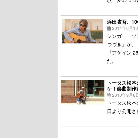
浜田省吾、1
2014年6月1
シンガー・ソ
つづき」が、
『アゲイン 2
た。
トータス松本
ケ！楽曲制作
2010年9月8
トータス松本の
日より公開さ