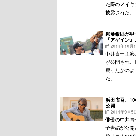
た際のメイキ
披露された。
柳葉敏郎が甲
『アゲイン』
2014年10月
中井貴一主演
が公開され、
戻ったかのよ
た。
浜田省吾、1
公開
2014年9月5
俳優の中井貴
予告編が公開
歌「夢のつづ