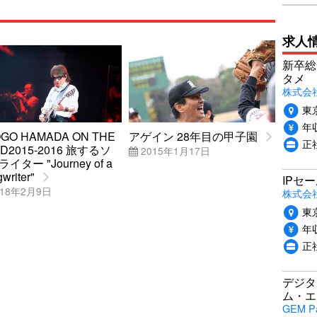
求人
新卒総
タメ
株式会社P
東
年収
GO HAMADA ON THE
アゲイン 28年目の甲子園
正
D2015-2016 旅するソ
2015年1月17日
イター "Journey of a
writer"
IPセ
18年2月9日
株式会
東
年収
正
デジタ
ム・エ
GEM P