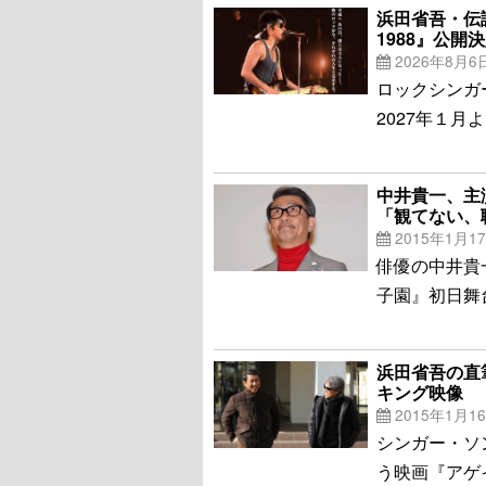
浜田省吾・伝説
1988』公開
2026年8月6
ロックシンガー
2027年１
中井貴一、主
「観てない、
2015年1月1
俳優の中井貴
子園』初日舞
浜田省吾の直
キング映像
2015年1月1
シンガー・ソ
う映画『アゲ