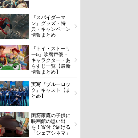
『スパイダーマ
ン』グッズ・特
典・キャンペーン
情報まとめ
『トイ・ストーリ
ー5』吹替声優・
キャラクター・あ
らすじ一覧【最新
情報まとめ】
実写『ブルーロッ
ク』キャスト【ま
とめ】
困窮家庭の子供に
映画館の思い出
を！寄付で届ける
「シェアシネマ」