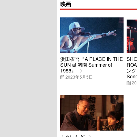
映画
浜田省吾『A PLACE IN THE
SHO
SUN at 渚園 Summer of
ROA
1988』
ングラ
Song
2023年5月5日
20
もういちど