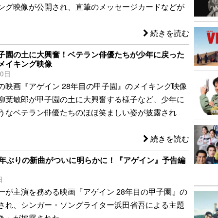
ング映像が公開され、直筆のメッセージカードなどが
続きを読む
子園の土に大興奮！ベテラン俳優たちが少年に戻った
メイキング映像
10日
の映画『アゲイン 28年目の甲子園』のメイキング映像
柳葉敏郎が甲子園の土に大興奮する様子など、少年に
うなベテラン俳優たちのほほ笑ましい姿が披露され
続きを読む
0年ぶりの新曲がついに明らかに！『アゲイン』予告編
日
一が主演を務める映画『アゲイン 28年目の甲子園』の
され、シンガー・ソングライター浜田省吾による主題
き」が披露された。