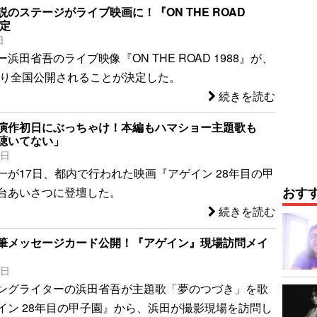
のステージがライブ映画に！『ON THE ROAD
決定
日
浜田省吾のライブ映像『ON THE ROAD 1988』が、
月より全国公開されることが決定した。
続きを読む
演作初日にぶっちゃけ！本編もハマショー主題歌も
聴いてない」
7日
一が17日、都内で行われた映画『アゲイン 28年目の甲
おす
台あいさつに登壇した。
続きを読む
筆メッセージカード公開！『アゲイン』現場訪問メイ
6日
ングライターの浜田省吾が主題歌「夢のつづき」を歌
イン 28年目の甲子園』から、浜田が撮影現場を訪問し