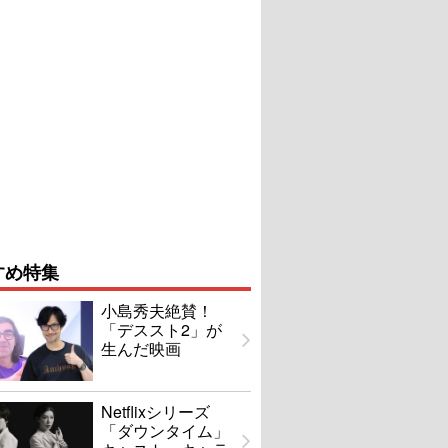
すめ特集
小島秀夫絶賛！
「デススト2」が
生んだ映画
Netflixシリーズ
「ダウンタイム」