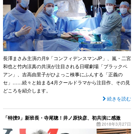
長澤まさみ主演の月9「コンフィデンスマンJP」、嵐・二宮
和也と竹内涼真の共演が注目される日曜劇場「ブラックペ
アン」、吉高由里子がひよっこ検事にふんする「正義の
セ」……続々と始まる4月クールドラマから注目作、その見
どころを紹介します。
続きを読む
「特捜9」新班長・寺尾聰！井ノ原快彦、初共演に感激
2018年3月27日