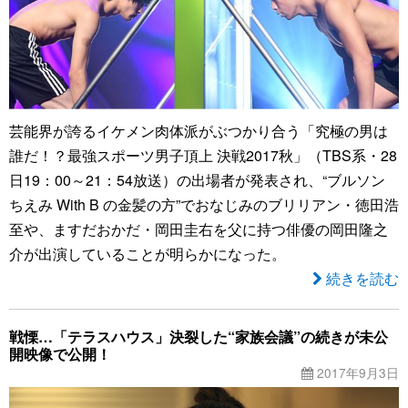
芸能界が誇るイケメン肉体派がぶつかり合う「究極の男は
誰だ！？最強スポーツ男子頂上 決戦2017秋」（TBS系・28
日19：00～21：54放送）の出場者が発表され、“ブルソン
ちえみ With B の金髪の方”でおなじみのブリリアン・徳田浩
至や、ますだおかだ・岡田圭右を父に持つ俳優の岡田隆之
介が出演していることが明らかになった。
続きを読む
戦慄…「テラスハウス」決裂した“家族会議”の続きが未公
開映像で公開！
2017年9月3日