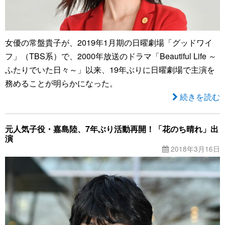
女優の常盤貴子が、2019年1月期の日曜劇場「グッドワイ
フ」（TBS系）で、2000年放送のドラマ「Beautiful Life ～
ふたりでいた日々～」以来、19年ぶりに日曜劇場で主演を
務めることが明らかになった。
続きを読む
元人気子役・嘉島陸、7年ぶり活動再開！「花のち晴れ」出
演
2018年3月16日