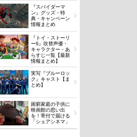
『スパイダーマ
ン』グッズ・特
典・キャンペーン
情報まとめ
『トイ・ストーリ
ー5』吹替声優・
キャラクター・あ
らすじ一覧【最新
情報まとめ】
実写『ブルーロッ
ク』キャスト【ま
とめ】
困窮家庭の子供に
映画館の思い出
を！寄付で届ける
「シェアシネマ」