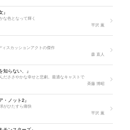
女』
かな色となって輝く
平沢 薫
すディスカッションアクトの傑作
森 直人
を知らない、』
んだささやかな幸せと悲劇。最適なキャストで
斉藤 博昭
ア・ノット2』
球がひたすら痛快
平沢 薫
＆モンスターズ』