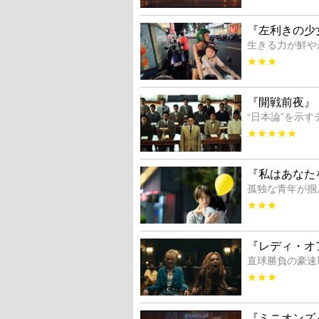
『左利きの少
生きる力が鮮や
★★★
『開戦前夜』
“日本論”を示
★★★★★
『私はあなた
孤独な青年が掴
★★★
『レディ・オ
直球勝負の豪速
★★★
『ミニオンズ