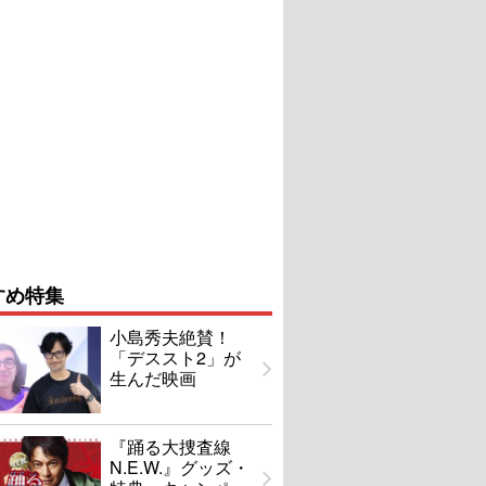
すめ特集
小島秀夫絶賛！
「デススト2」が
生んだ映画
『踊る大捜査線
N.E.W.』グッズ・