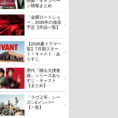
特典・キャンペー
ン情報まとめ
「金曜ロードショ
ー」2026年の放送
予定【作品一覧】
【2026夏ドラマ一
覧】7月期スター
ト！キャスト・あ
らすじ
歴代『踊る大捜査
線』シリーズあら
すじ・キャスト
【まとめ】
「ラヴ上等」シー
ズン2メンバー
【一覧】