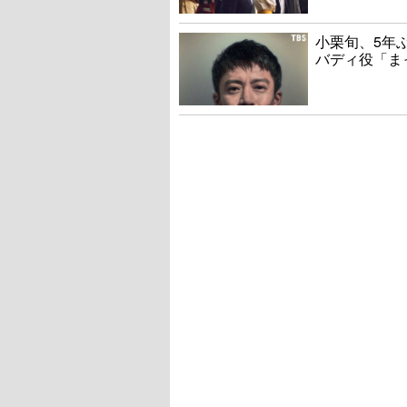
小栗旬、5年
バディ役「ま