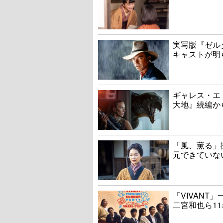
実写版『ゼル
キャストが明
ギャレス・エ
大地』続編か
「風、薫る」
元できていな
「VIVAN
二宮和也ら1