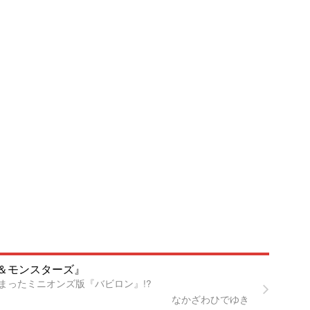
＆モンスターズ』
まったミニオンズ版『バビロン』!?
なかざわひでゆき