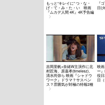
もっと“キレイに” つ・な・
『ゴ
げ・て・み・た・い 映画
日(
『ムカデ人間 4K』4K予告編
吉岡里帆×奈緒W主演作に北
映画
村匠海、原嘉孝(timelesz)、
ー』
清水尚弥ら 映画『シャドウ
役日
ワーク』ドラマ？サスペン
日（
ス？雰囲気が対極の特報2種