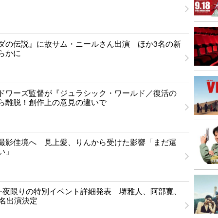
ダの伝説』に故サム・ニールさん出演 ほか3名の新
らかに
ドワーズ監督が『ジュラシック・ワールド／復活の
ら離脱！創作上の意見の違いで
撮影佳境へ 見上愛、りんから受けた影響「まだ還
い」
T」一夜限りの特別イベント詳細発表 堺雅人、阿部寛、
1名出演決定