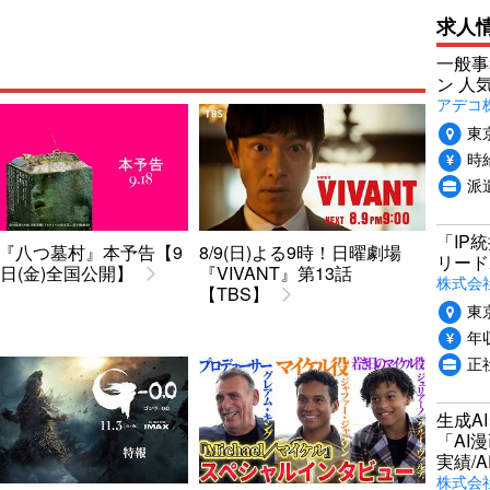
求人
一般事
ン 人
アデコ
東
時給
派
「IP
『八つ墓村』本予告【9
8/9(日)よる9時！日曜劇場
リード
8日(金)全国公開】
『VIVANT』第13話
株式会社P
【TBS】
東
年収
正
生成A
「AI
実績/A
株式会社