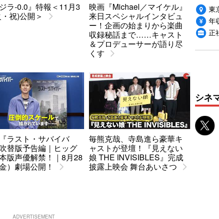
ジラ-0.0』特報＜11月3
映画『Michael／マイケル』
東
火・祝)公開＞
来日スペシャルインタビュ
年収
ー！企画の始まりから楽曲
正
収録秘話まで……キャスト
＆プロデューサーが語り尽
くす
シネ
『ラスト・サバイバ
毎熊克哉、寺島進ら豪華キ
吹替版予告編｜ヒッグ
ャストが登壇！『見えない
本版声優解禁！｜8月28
娘 THE INVISIBLES』完成
金）劇場公開！
披露上映会 舞台あいさつ
ADVERTISEMENT