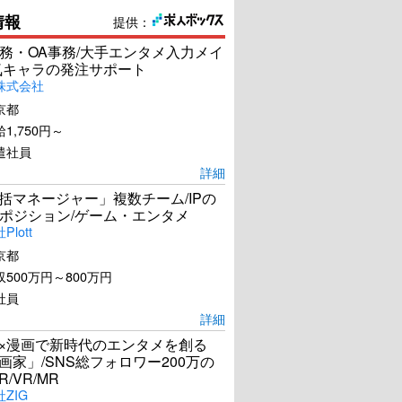
情報
提供：
務・OA事務/大手エンタメ入力メイ
気キャラの発注サポート
株式会社
京都
1,750円～
遣社員
詳細
統括マネージャー」複数チーム/IPの
ポジション/ゲーム・エンタメ
lott
京都
500万円～800万円
社員
詳細
I×漫画で新時代のエンタメを創る
漫画家」/SNS総フォロワー200万の
R/VR/MR
ZIG