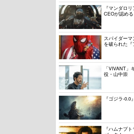
『マンダロリ
CEOが認める
スパイダーマ
を破られた『
「VIVANT
役・山中崇
『ゴジラ-0.
『ハムナプト