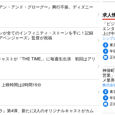
アン・アンド・グローグー』興行不振、ディズニー
求人
「ビジ
エンタ
ンが全てのインフィニティ・ストーンを手に！記録
上げ中
アベンジャーズ』監督が祝福
シンプ
東
年収
正
」キャストが「THE TIME,」に毎週生出演 初回はアリ
神保町
営業」
メ業界
0』上映時間は2時間15分
株式会
東
年収
正
ラ』第4弾、新たに2人のオリジナルキャストがカム