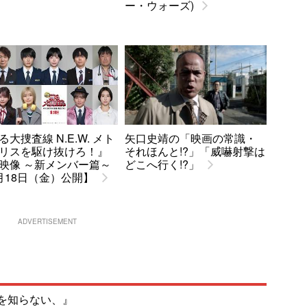
ー・ウォーズ)
る大捜査線 N.E.W. メト
矢口史靖の「映画の常識・
リスを駆け抜けろ！』
それほんと!?」「威嚇射撃は
映像 ～新メンバー篇～
どこへ行く!?」
月18日（金）公開】
ADVERTISEMENT
を知らない、』