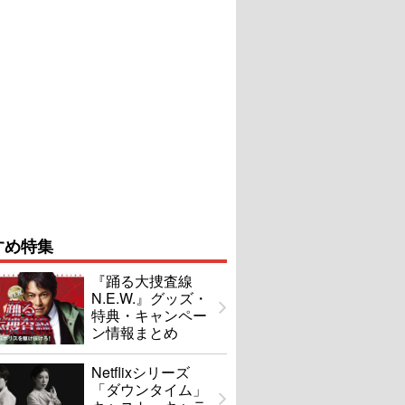
すめ特集
『踊る大捜査線
N.E.W.』グッズ・
特典・キャンペー
ン情報まとめ
Netflixシリーズ
「ダウンタイム」