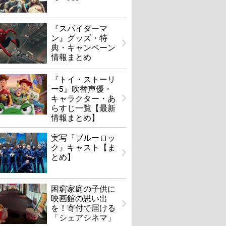
『スパイダーマ
ン』グッズ・特
典・キャンペーン
情報まとめ
『トイ・ストーリ
ー5』吹替声優・
キャラクター・あ
らすじ一覧【最新
情報まとめ】
実写『ブルーロッ
ク』キャスト【ま
とめ】
困窮家庭の子供に
映画館の思い出
を！寄付で届ける
「シェアシネマ」