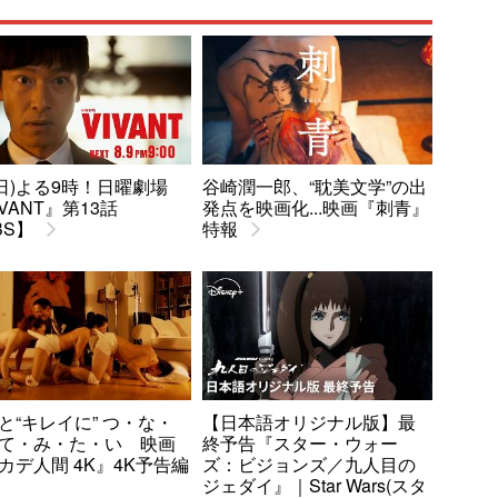
9(日)よる9時！日曜劇場
谷崎潤一郎、“耽美文学”の出
IVANT』第13話
発点を映画化...映画『刺青』
BS】
特報
と“キレイに” つ・な・
【日本語オリジナル版】最
て・み・た・い 映画
終予告『スター・ウォー
カデ人間 4K』4K予告編
ズ：ビジョンズ／九人目の
ジェダイ』｜Star Wars(スタ