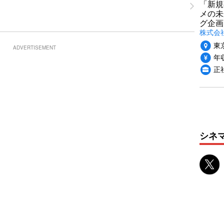
「新規
メの未
グ企画
株式会社
東
ADVERTISEMENT
年収
正
シネ