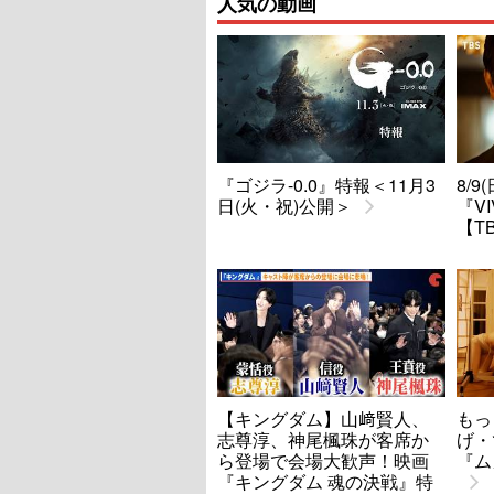
人気の動画
『ゴジラ-0.0』特報＜11月3
8/
日(火・祝)公開＞
『V
【T
【キングダム】山﨑賢人、
もっ
志尊淳、神尾楓珠が客席か
げ・
ら登場で会場大歓声！映画
『ム
『キングダム 魂の決戦』特