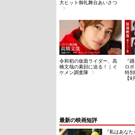
大ヒット御礼舞台あいさつ
令和初の仮面ライダー、高
『踊
橋文哉の素顔に迫る！｜イ
ロポ
ケメン調査隊
特別
【9
最新の映画短評
『私はあなた