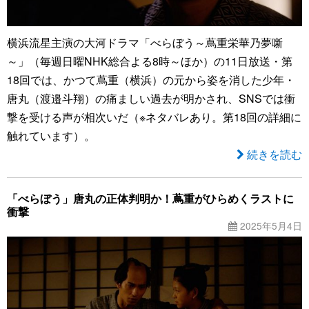
横浜流星主演の大河ドラマ「べらぼう～蔦重栄華乃夢噺
～」（毎週日曜NHK総合よる8時～ほか）の11日放送・第
18回では、かつて蔦重（横浜）の元から姿を消した少年・
唐丸（渡邉斗翔）の痛ましい過去が明かされ、SNSでは衝
撃を受ける声が相次いだ（※ネタバレあり。第18回の詳細に
触れています）。
続きを読む
「べらぼう」唐丸の正体判明か！蔦重がひらめくラストに
衝撃
2025年5月4日