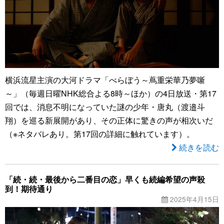
横浜流星主演の大河ドラマ「べらぼう～蔦重栄華乃夢噺
～」（毎週日曜NHK総合よる8時～ほか）の4日放送・第17
回では、消息不明になっていた謎の少年・唐丸（渡邉斗
翔）を巡る新展開があり、その正体に驚きの声が相次いだ
（※ネタバレあり。第17回の詳細に触れています）。
続きを読む
「続・続・最後から二番目の恋」早くも続編希望の声殺
到！期待通り
2025年4月15日