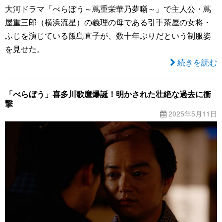
大河ドラマ「べらぼう～蔦重栄華乃夢噺～」で主人公・蔦
屋重三郎（横浜流星）の義理の母である引手茶屋の女将・
ふじを演じている飯島直子が、数十年ぶりだという制服姿
を見せた。
続きを読む
「べらぼう」喜多川歌麿爆誕！明かされた壮絶な過去に衝
撃
2025年5月11日