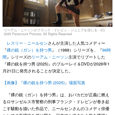
リーアム・ニーソンがフランク・ドレビン・ジュニアを演じる - (C)
2026 Paramount Pictures. All Rights Reserved
レスリー・ニールセン
さんが主演した人気コメディー
『
裸の銃（ガン）を持つ男
』（1988）シリーズを、『
96時
間
』シリーズの
リーアム・ニーソン
主演でリブートした
『裸の銃を持つ男 (2025)』のブルーレイ＆DVDが2026年1
月21日に発売されることが決定した。
【画像】『裸の銃を持つ男 (2025)』場面写真
『裸の銃（ガン）を持つ男』は、おバカだが正義に燃え
るロサンゼルス市警察の刑事フランク・ドレビンが巻き起
こす騒動を描いた作品で、ニールセンさんのコメディ俳優