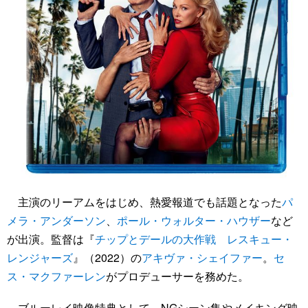
主演のリーアムをはじめ、熱愛報道でも話題となった
パ
メラ・アンダーソン
、
ポール・ウォルター・ハウザー
など
が出演。監督は『
チップとデールの大作戦 レスキュー・
レンジャーズ
』（2022）の
アキヴァ・シェイファー
。
セ
ス・マクファーレン
がプロデューサーを務めた。
ブルーレイ映像特典として、NGシーン集やメイキング映