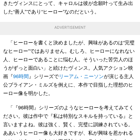
きたヴィンスにとって、キャロルは彼が念願叶って生み出
した“善人”であり“ヒーロー”なのだという。
ADVERTISEMENT
「ヒーローを書くと決めましたが、興味があるのは“完璧
なヒーロー”ではありません。むしろ、ヒーローになれない
人、ヒーローであることに悩む人。そういった苦労人のほ
うがずっと面白い」と続けたヴィンス。人気アクション映
画『
96時間
』シリーズで
リーアム・ニーソン
が演じる主人
公ブライアン・ミルズを例えに、本作で目指した理想のヒ
ーロー像を明かした。
「『96時間』シリーズのようなヒーローを考えてみてく
ださい。彼は作中で『私は特別なスキルを持っている』と
言いますよね。彼は強く、賢く、完璧に訓練されている。
ああいうヒーロー像も大好きですが、私が興味を惹かれる