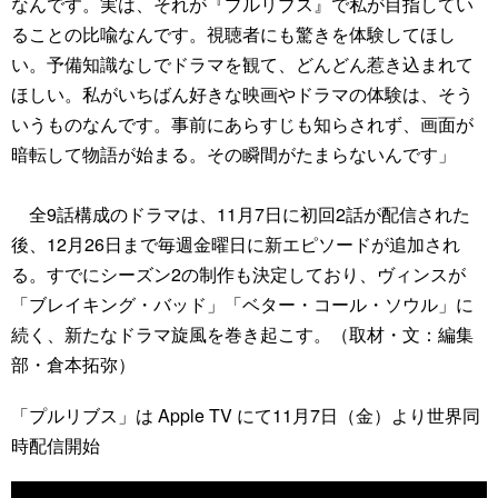
なんです。実は、それが『プルリブス』で私が目指してい
ることの比喩なんです。視聴者にも驚きを体験してほし
い。予備知識なしでドラマを観て、どんどん惹き込まれて
ほしい。私がいちばん好きな映画やドラマの体験は、そう
いうものなんです。事前にあらすじも知らされず、画面が
暗転して物語が始まる。その瞬間がたまらないんです」
全9話構成のドラマは、11月7日に初回2話が配信された
後、12月26日まで毎週金曜日に新エピソードが追加され
る。すでにシーズン2の制作も決定しており、ヴィンスが
「ブレイキング・バッド」「ベター・コール・ソウル」に
続く、新たなドラマ旋風を巻き起こす。（取材・文：編集
部・倉本拓弥）
「プルリブス」は Apple TV にて11月7日（金）より世界同
時配信開始