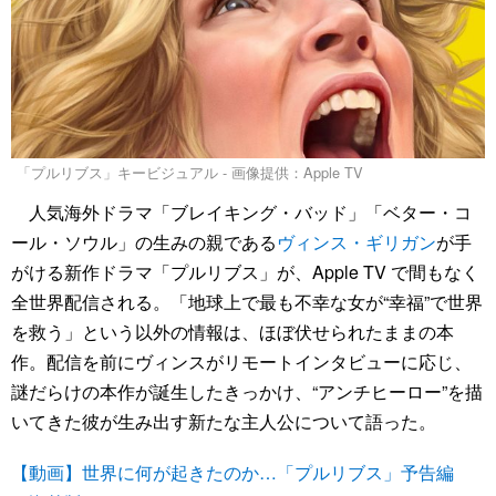
「プルリブス」キービジュアル - 画像提供：Apple TV
人気海外ドラマ「ブレイキング・バッド」「ベター・コ
ール・ソウル」の生みの親である
ヴィンス・ギリガン
が手
がける新作ドラマ「プルリブス」が、Apple TV で間もなく
全世界配信される。「地球上で最も不幸な女が“幸福”で世界
を救う」という以外の情報は、ほぼ伏せられたままの本
作。配信を前にヴィンスがリモートインタビューに応じ、
謎だらけの本作が誕生したきっかけ、“アンチヒーロー”を描
いてきた彼が生み出す新たな主人公について語った。
【動画】世界に何が起きたのか…「プルリブス」予告編