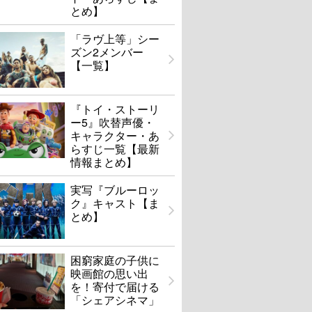
とめ】
「ラヴ上等」シー
ズン2メンバー
【一覧】
『トイ・ストーリ
ー5』吹替声優・
キャラクター・あ
らすじ一覧【最新
情報まとめ】
実写『ブルーロッ
ク』キャスト【ま
とめ】
困窮家庭の子供に
映画館の思い出
を！寄付で届ける
「シェアシネマ」