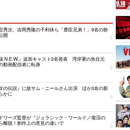
臣秀次、吉岡秀隆の千利休ら「豊臣兄弟！」9名の扮
公開
 N.E.W.』追加キャスト2名発表 湾岸署の魚住元
の動画配信者に転身
ダの伝説』に故サム・ニールさん出演 ほか3名の新
らかに
ドワーズ監督が『ジュラシック・ワールド／復活の
ら離脱！創作上の意見の違いで