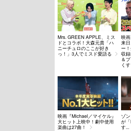
Mrs. GREEN APPLE、ミス
映画
ドとコラボ！大森元貴「ハ
来日
ニーチュロのここが好き
ー！
っ！」3人でミスド愛語る
収録
＆プ
くす
映画『Michael／マイケル』
ゾン
大ヒット上映中！劇中使用
が「
楽曲は27曲！
す.