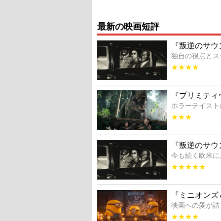
最新の映画短評
『叛逆のサウ
独自の視点とス
★★★★
『プリミティ
ホラーテイスト
★★★
『叛逆のサウ
今も続く欧米に
★★★★★
『ミニオンズ
映画への愛が詰
★★★★