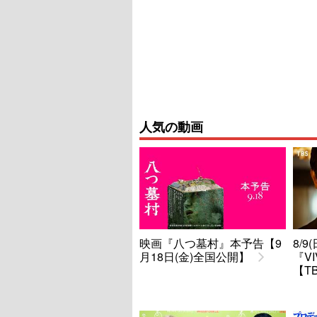
人気の動画
映画『八つ墓村』本予告【9
8/
月18日(金)全国公開】
『V
【T