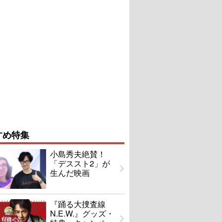
すめ特集
小島秀夫絶賛！
「デススト2」が
生んだ映画
『踊る大捜査線
N.E.W.』グッズ・