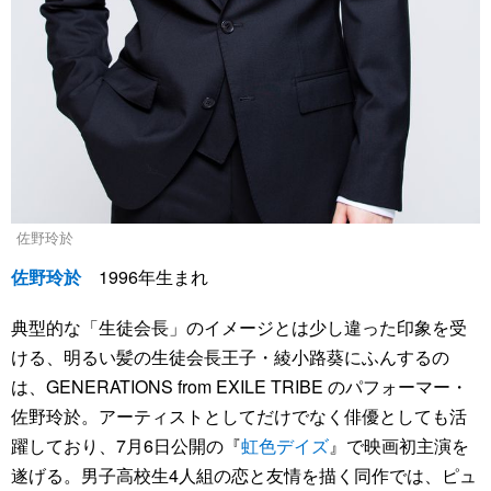
佐野玲於
佐野玲於
1996年生まれ
典型的な「生徒会長」のイメージとは少し違った印象を受
ける、明るい髪の生徒会長王子・綾小路葵にふんするの
は、GENERATIONS from EXILE TRIBE のパフォーマー・
佐野玲於。アーティストとしてだけでなく俳優としても活
躍しており、7月6日公開の『
虹色デイズ
』で映画初主演を
遂げる。男子高校生4人組の恋と友情を描く同作では、ピュ