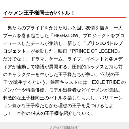
イケメン王子様同士がバトル！
男たちのプライドをかけた戦いと固い友情を描き、一大
ブームを巻き起こした「HiGH&LOW」プロジェクトをプロ
デュースしたチームが集結し、新しく
「プリンスバトルプ
ロジェクト」
が始動した。映画『PRINCE OF LEGEND』
だけでなく、ドラマ、ゲーム、ライブ、イベントと各メデ
ィアが連動して物語が展開する。圧倒的ルックスと持ち前
のキャラクターを生かした王子様たちが争い、“伝説の王
子”が誕生するという。映画キャストには、EXILE TRIBE の
メンバーや特撮俳優、モデル出身者などイケメンが集結。
刺激的な王子様同士のバトルを楽しむもよし、バリエーシ
ョン豊かな王子様たちから理想の王子を見つけるもよ
し！ 本作の
14人の王子様
を紹介していく。
ADVERTISEMENT