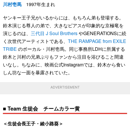
川村壱馬
1997年生まれ
ヤンキー王子兄がいるからには、もちろん弟も登場する。
鈴木演じる尊人の弟で、大きなピアスが印象的な京極竜を
演じるのは、
三代目 J Soul Brothers
やGENERATIONSに続
く次世代アーティストである、
THE RAMPAGE from EXILE
TRIBE
のボーカル・川村壱馬。同じ事務所LDHに所属する
鈴木と川村の兄弟ぶりもファンから注目を浴びること間違
いなし。ちなみに、映画公式Instagramでは、鈴木から食い
しん坊な一面を暴露されていた。
ADVERTISEMENT
■ Team 生徒会 チームカラー黄
＜生徒会長王子・綾小路葵＞