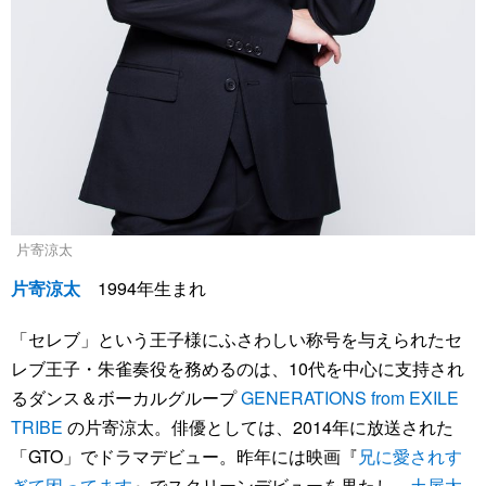
片寄涼太
片寄涼太
1994年生まれ
「セレブ」という王子様にふさわしい称号を与えられたセ
レブ王子・朱雀奏役を務めるのは、10代を中心に支持され
るダンス＆ボーカルグループ
GENERATIONS from EXILE
TRIBE
の片寄涼太。俳優としては、2014年に放送された
「GTO」でドラマデビュー。昨年には映画『
兄に愛されす
ぎて困ってます
』でスクリーンデビューを果たし、
土屋太