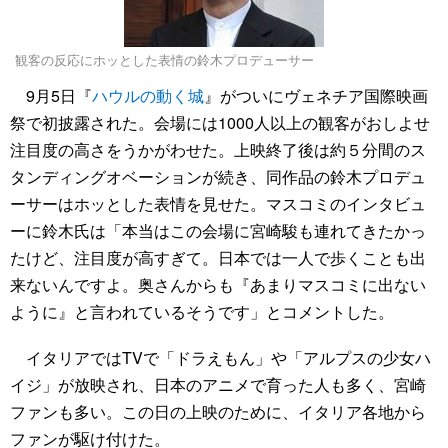
観客の反応にホッとした表情の鈴木プロデューサー
9月5日『
ハウルの動く城
』がついにヴェネチア国際映画
祭で初披露された。会場には1000人以上の観客がおしよせ
注目度の高さをうかがわせた。上映終了後は約５分間のス
タンディングオベーションが続き、同作品の鈴木プロデュ
ーサーはホッとした表情を見せた。マスコミのインタビュ
ーに鈴木氏は「本当はこの会場に宮崎駿も連れてきたかっ
たけど、注目度が高すぎて。日本では一人で歩くことも出
来ないんですよ。奥さんからも『あまりマスコミに出ない
ように』と言われているそうです」とコメントした。
イタリアではTVで「ドラえもん」や「アルプスの少女ハ
イジ」が放映され、日本のアニメで育った人も多く、宮崎
ファンも多い。この日の上映のために、イタリア各地から
ファンが駆け付けた。