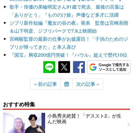
歌手・俳優の美輪明宏さん91歳で死去、最後の言葉は
「ありがとう」『もののけ姫』声優など多才に活躍
ジブリ新作短編『魔女の谷の夜』発表 監督は宮崎吾朗
＆山下明彦、ジブリパークで7.8上映開始
宮崎駿監督の最新の仕事がお披露目！「子供のためのジ
ブリが帰ってきた」と本人喜び
『国宝』興収200億円突破！『ハウル』超えで歴代10位
« 前の記事
次の記事 »
おすすめ特集
小島秀夫絶賛！「デススト2」が生
んだ映画