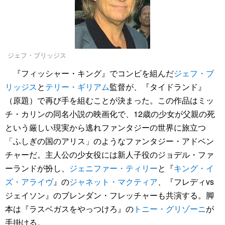
ジェフ・ブリッジス
『フィッシャー・キング』でコンビを組んだ
ジェフ・ブ
リッジス
と
テリー・ギリアム
監督が、『タイドランド』
（原題）で再び手を組むことが決まった。この作品はミッ
チ・カリンの同名小説の映画化で、12歳の少女が父親の死
という厳しい現実から逃れファンタジーの世界に旅立つ
「ふしぎの国のアリス」のようなファンタジー・アドベン
チャーだ。主人公の少女役には新人子役のジョデル・ファ
ーランドが扮し、
ジェニファー・ティリー
と『
キング・イ
ズ・アライヴ
』の
ジャネット・マクティア
、『フレディvs
ジェイソン』のブレンダン・フレッチャーも共演する。脚
本は『ラスベガスをやっつけろ』の
トニー・グリゾーニ
が
手掛ける。