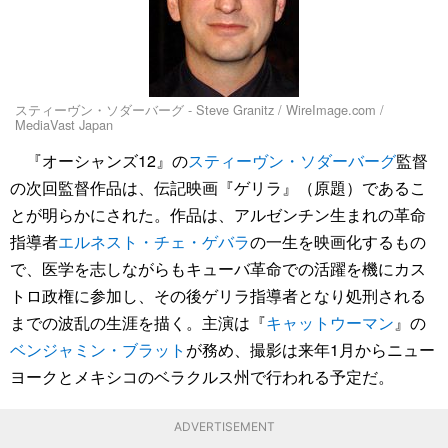
スティーヴン・ソダーバーグ - Steve Granitz / WireImage.com /
MediaVast Japan
『オーシャンズ12』の
スティーヴン・ソダーバーグ
監督
の次回監督作品は、伝記映画『ゲリラ』（原題）であるこ
とが明らかにされた。作品は、アルゼンチン生まれの革命
指導者
エルネスト・チェ・ゲバラ
の一生を映画化するもの
で、医学を志しながらもキューバ革命での活躍を機にカス
トロ政権に参加し、その後ゲリラ指導者となり処刑される
までの波乱の生涯を描く。主演は『
キャットウーマン
』の
ベンジャミン・ブラット
が務め、撮影は来年1月からニュー
ヨークとメキシコのベラクルス州で行われる予定だ。
ADVERTISEMENT