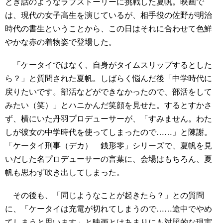
とぎ話のようなラブストーリーに挑戦した夏帆。映画で
は、現代の女子高生を演じているが、相手役の佐野が明治
時代の書生ということから、この日はそれに合わせて色鮮
やかな赤の着物姿で登場した。
「ケータイではなく、自身がタイムスリップするとした
ら？」と質問された夏帆。しばらく悩んだ後「中学時代に
戻りたいです。部活などができなかったので、部活をして
みたい（笑）」とハニかんだ笑顔を見せた。するとすかさ
ず、横にいた丹羽プロデューサーが、「すみません。わた
しが彼女の中学時代を使ってしまったので……」と陳謝。
「ケータイ刑事（デカ） 銭形零」シリーズで、夏帆を見
いだした名プロデューサーの言葉に、会場はもちろん、夏
帆も思わず吹き出してしまった。
その後も、「同じようなことが起きたら？」との質問
に、「ケータイは充電が切れてしまうので……途中でやめ
てしまうと思います」と映画とはあまりにも対照的な現実