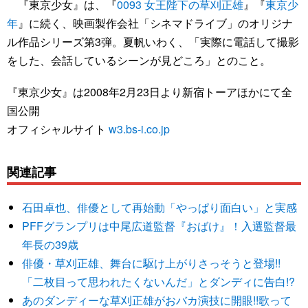
『東京少女』は、『
0093 女王陛下の草刈正雄
』『
東京少
年
』に続く、映画製作会社「シネマドライブ」のオリジナ
ル作品シリーズ第3弾。夏帆いわく、「実際に電話して撮影
をした、会話しているシーンが見どころ」とのこと。
『東京少女』は2008年2月23日より新宿トーアほかにて全
国公開
オフィシャルサイト
w3.bs-i.co.jp
関連記事
石田卓也、俳優として再始動「やっぱり面白い」と実感
PFFグランプリは中尾広道監督『おばけ』！入選監督最
年長の39歳
俳優・草刈正雄、舞台に駆け上がりさっそうと登場!!
「二枚目って思われたくないんだ」とダンディに告白!?
あのダンディーな草刈正雄がおバカ演技に開眼!!歌って