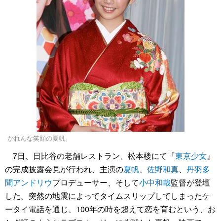
かれんな笑顔の夏帆。
7日、日比谷の老舗レストラン、松本楼にて『
東京少女
』
の完成披露会見が行われ、主演の
夏帆
、
佐野和真
、
丹羽多
聞アンドリウ
プロデューサー、そして
小中和哉
監督が登壇
した。突然の地震によってタイムスリップしてしまったケ
ータイ電話を通じ、100年の時を超えて恋を育むという、お