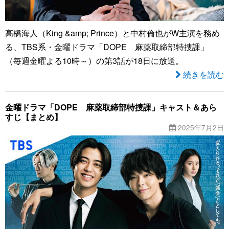
高橋海人（King &amp; Prince）と中村倫也がW主演を務め
る、TBS系・金曜ドラマ「DOPE 麻薬取締部特捜課」
（毎週金曜よる10時～）の第3話が18日に放送。
続きを読む
金曜ドラマ「DOPE 麻薬取締部特捜課」キャスト＆あら
すじ【まとめ】
2025年7月2日