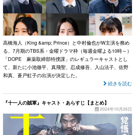
高橋海人（King &amp; Prince）と中村倫也がW主演を務め
る、7月期のTBS系・金曜ドラマ枠（毎週金曜よる10時～）
「DOPE 麻薬取締部特捜課」のレギュラーキャストとし
て、新たに小池徹平、真飛聖、忍成修吾、入山法子、佐野
和真、蒼戸虹子の出演が決定した。
続きを読む
『十一人の賊軍』キャスト・あらすじ【まとめ】
2024年10月26日