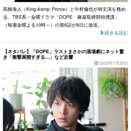
高橋海人（King &amp; Prince）と中村倫也がW主演を務め
る、TBS系・金曜ドラマ「DOPE 麻薬取締部特捜課」
（毎週金曜よる10時～）の第6話が8日に放送。
続きを読む
【ネタバレ】「DOPE」ラストまさかの退場劇にネット驚
き「衝撃展開すぎる…」など反響
2025年7月25日