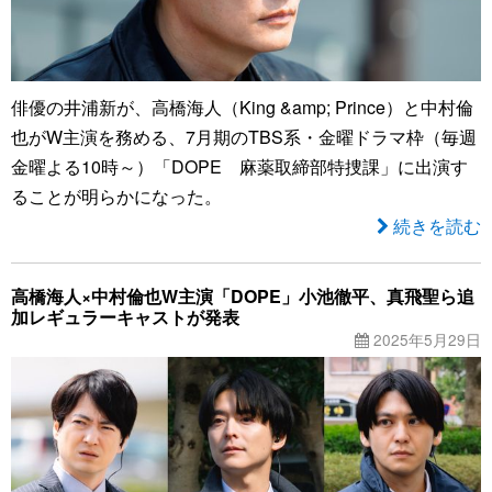
俳優の井浦新が、高橋海人（King &amp; Prince）と中村倫
也がW主演を務める、7月期のTBS系・金曜ドラマ枠（毎週
金曜よる10時～）「DOPE 麻薬取締部特捜課」に出演す
ることが明らかになった。
続きを読む
高橋海人×中村倫也W主演「DOPE」小池徹平、真飛聖ら追
加レギュラーキャストが発表
2025年5月29日