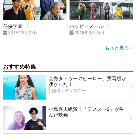
任侠学園
ハッピーメール
2019年9月27日
2018年8月25日
もっと見る »
おすすめ特集
全身タトゥーのヒーロー、実写版が
凄かった！
提供：ディズニー
小島秀夫絶賛！「デススト2」が生
んだ映画