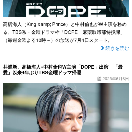
高橋海人（King &amp; Prince）と中村倫也がW主演を務め
る、TBS系・金曜ドラマ枠「DOPE 麻薬取締部特捜課」
（毎週金曜よる10時～）の放送が7月4日スタート。
続きを読む
井浦新、高橋海人×中村倫也W主演「DOPE」出演 「最
愛」以来4年ぶりTBS金曜ドラマ帰還
2025年6月6日