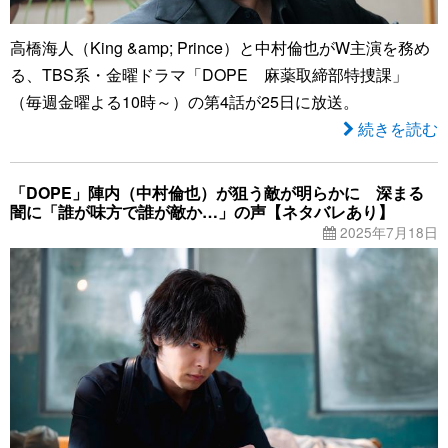
高橋海人（King &amp; Prince）と中村倫也がW主演を務め
る、TBS系・金曜ドラマ「DOPE 麻薬取締部特捜課」
（毎週金曜よる10時～）の第4話が25日に放送。
続きを読む
「DOPE」陣内（中村倫也）が狙う敵が明らかに 深まる
闇に「誰が味方で誰が敵か…」の声【ネタバレあり】
2025年7月18日