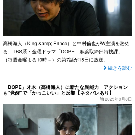
高橋海人（King &amp; Prince）と中村倫也がW主演を務め
る、TBS系・金曜ドラマ「DOPE 麻薬取締部特捜課」
（毎週金曜よる10時～）の第7話が15日に放送。
続きを読む
「DOPE」才木（高橋海人）に新たな異能力 アクション
も“覚醒”で「かっこいい」と反響【ネタバレあり】
2025年8月8日