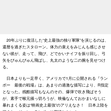
20年ぶりに復活した“史上最強の独り軍隊”を演じるのは、
還暦を過ぎたスタローン。体力の衰えをみじんも感じさせ
ない彼が、走って、飛び、どでかいナイフを振り回し、弓
矢をびゅんびゅん飛ばし、丸太のような二の腕を見せつけ
る。
日本よりも一足早く、アメリカで1月に公開される『ラン
ボー 最後の戦場』は、あまりの過激な描写により、R指定
となった。残酷描写もなんのその、爆弾で吹き飛ばそう
が、素手で喉元掻っ切ろうが、映倫なんておかまいなしに
暴れまくる姿は“映画史上最強”のアリえなさ！ 日本上陸を