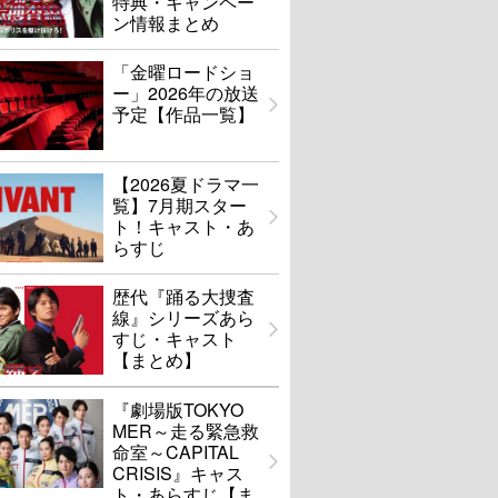
特典・キャンペー
ン情報まとめ
「金曜ロードショ
ー」2026年の放送
予定【作品一覧】
【2026夏ドラマ一
覧】7月期スター
ト！キャスト・あ
らすじ
歴代『踊る大捜査
線』シリーズあら
すじ・キャスト
【まとめ】
『劇場版TOKYO
MER～走る緊急救
命室～CAPITAL
CRISIS』キャス
ト・あらすじ【ま