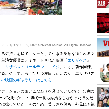
C) 2007 Universal Studios. All Rights Reserved.
する気持ちを捨て、女王として生きる決意を迫られる女
賞主演女優賞にノミネートされた映画『
エリザベス
』。
『
エリザベス：ゴールデン・エイジ
』には、前作同様、
する。そして、もうひとつ注目したいのが、エリザベス
この映画のギャラリーはこちら）
ァッションに強いこだわりを見せていたのは、史実に
ーン”と呼ばれ、生涯で一度も結婚をしなかった彼女だ
位に操っていた。そのため、美しさを保ち、外見にも気