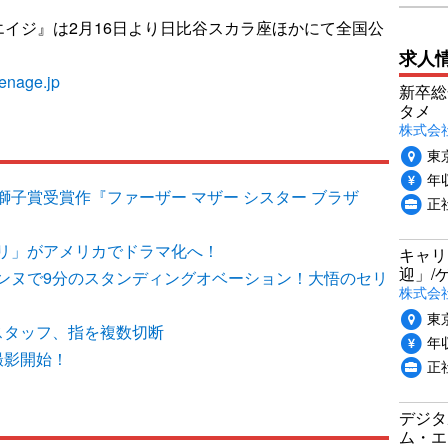
イジ』は2月16日より日比谷スカラ座ほかにて全国公
求人
denage.jp
新卒総
タメ
株式会社P
東
年収
子賞受賞作『ファーザー マザー シスター ブラザ
正
リ」がアメリカでドラマ化へ！
キャリ
迎」/
ンヌで9分のスタンディングオベーション！大悟のセリ
株式会
東
スタッフ、指を複数切断
年収
撮影開始！
正
デジタ
ム・エ