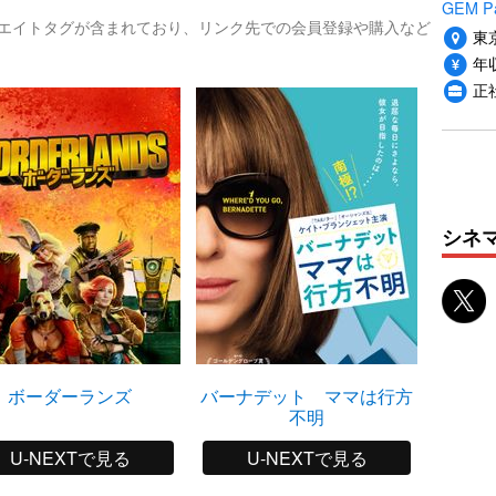
GEM P
リエイトタグが含まれており、リンク先での会員登録や購入など
東
年収
正
シネ
ボーダーランズ
バーナデット ママは行方
不明
U-NEXTで見る
U-NEXTで見る