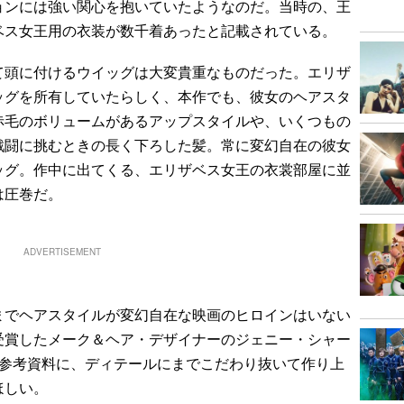
ョンには強い関心を抱いていたようなのだ。当時の、王
ベス女王用の衣装が数千着あったと記載されている。
頭に付けるウイッグは大変貴重なものだった。エリザ
ッグを所有していたらしく、本作でも、彼女のヘアスタ
赤毛のボリュームがあるアップスタイルや、いくつもの
戦闘に挑むときの長く下ろした髪。常に変幻自在の彼女
ッグ。作中に出てくる、エリザベス女王の衣裳部屋に並
は圧巻だ。
ADVERTISEMENT
でヘアスタイルが変幻自在な映画のヒロインはいない
受賞したメーク＆ヘア・デザイナーのジェニー・シャー
を参考資料に、ディテールにまでこだわり抜いて作り上
ほしい。