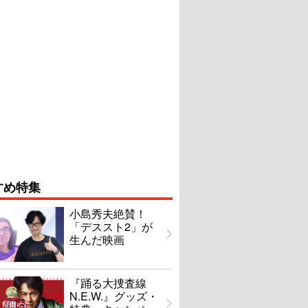
すめ特集
小島秀夫絶賛！
「デススト2」が
生んだ映画
『踊る大捜査線
N.E.W.』グッズ・