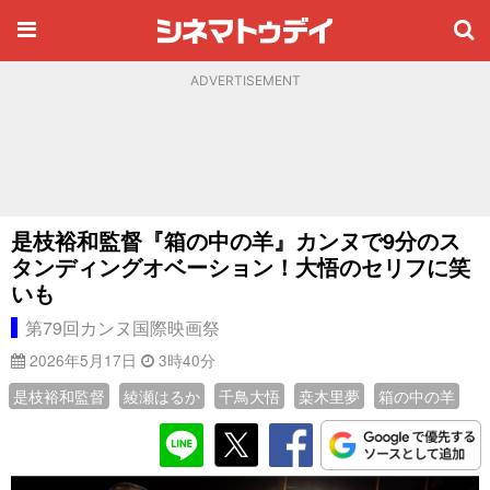
ADVERTISEMENT
是枝裕和監督『箱の中の羊』カンヌで9分のス
タンディングオベーション！大悟のセリフに笑
いも
第79回カンヌ国際映画祭
2026年5月17日
3時40分
是枝裕和監督
綾瀬はるか
千鳥大悟
桒木里夢
箱の中の羊