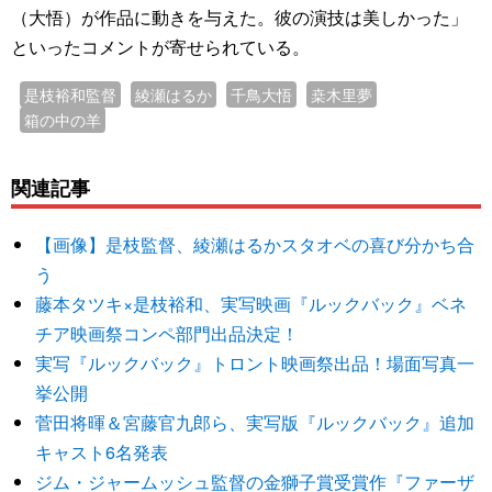
（大悟）が作品に動きを与えた。彼の演技は美しかった」
といったコメントが寄せられている。
是枝裕和監督
綾瀬はるか
千鳥大悟
桒木里夢
箱の中の羊
関連記事
【画像】是枝監督、綾瀬はるかスタオベの喜び分かち合
う
藤本タツキ×是枝裕和、実写映画『ルックバック』ベネ
チア映画祭コンペ部門出品決定！
実写『ルックバック』トロント映画祭出品！場面写真一
挙公開
菅田将暉＆宮藤官九郎ら、実写版『ルックバック』追加
キャスト6名発表
ジム・ジャームッシュ監督の金獅子賞受賞作『ファーザ