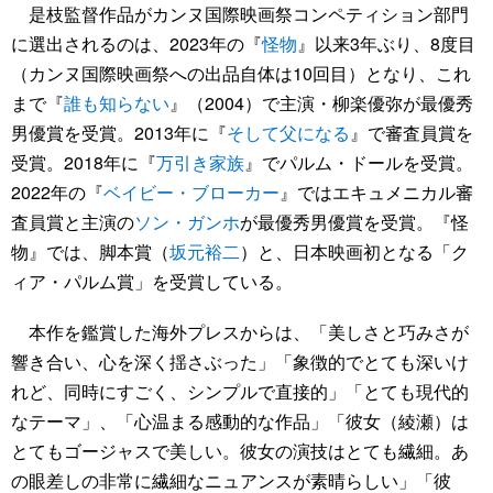
是枝監督作品がカンヌ国際映画祭コンペティション部門
に選出されるのは、2023年の『
怪物
』以来3年ぶり、8度目
（カンヌ国際映画祭への出品自体は10回目）となり、これ
まで『
誰も知らない
』（2004）で主演・柳楽優弥が最優秀
男優賞を受賞。2013年に『
そして父になる
』で審査員賞を
受賞。2018年に『
万引き家族
』でパルム・ドールを受賞。
2022年の『
ベイビー・ブローカー
』ではエキュメニカル審
査員賞と主演の
ソン・ガンホ
が最優秀男優賞を受賞。『怪
物』では、脚本賞（
坂元裕二
）と、日本映画初となる「ク
ィア・パルム賞」を受賞している。
本作を鑑賞した海外プレスからは、「美しさと巧みさが
響き合い、心を深く揺さぶった」「象徴的でとても深いけ
れど、同時にすごく、シンプルで直接的」「とても現代的
なテーマ」、「心温まる感動的な作品」「彼女（綾瀬）は
とてもゴージャスで美しい。彼女の演技はとても繊細。あ
の眼差しの非常に繊細なニュアンスが素晴らしい」「彼