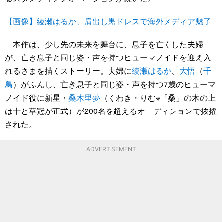
【画像】綾瀬はるか、肩出し黒ドレスで海外メディア魅了
本作は、少し先の未来を舞台に、息子を亡くした夫婦
が、亡き息子と同じ姿・声を持つヒューマノイドを迎え入
れるさまを描くストーリー。夫婦に
綾瀬はるか
、
大悟
（
千
鳥
）がふんし、亡き息子と同じ姿・声を持つ7歳のヒューマ
ノイド役に新星・
桑木里夢
（くわき・りむ※「桑」の木の上
は十と草冠が正式）が200名を超えるオーディションで抜擢
された。
ADVERTISEMENT