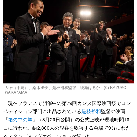
大悟（千鳥）、桑木里夢、是枝裕和監督、綾瀬はるか - (C) KAZUKO
WAKAYAMA
現在フランスで開催中の第79回カンヌ国際映画祭でコン
ペティション部門に出品されている
是枝裕和
監督の映画
『
箱の中の羊
』（5月29日公開）の公式上映が現地時間16
日に行われ、約2,300人の観客を収容する会場で9分にわた
るスタンディングオベーションが続いた。