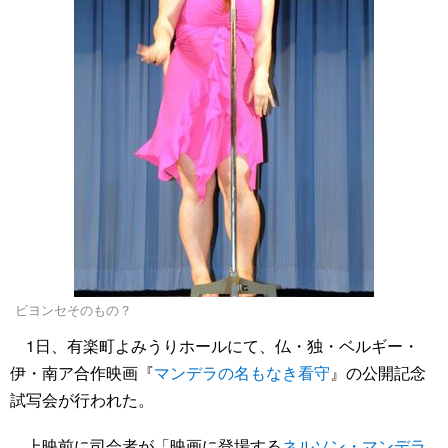
ビヨンセそのもの？
1日、有楽町よみうりホールにて、仏・独・ベルギー・
伊・南ア合作映画『
マンデラの名もなき看守
』の公開記念
試写会が行われた。
上映前に司会者が「映画に登場する
ネルソン・マンデラ