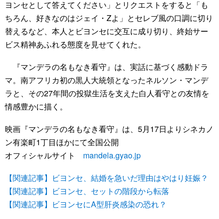
ヨンセとして答えてください」とリクエストをすると「も
ちろん、好きなのはジェイ・Zよ」とセレブ風の口調に切り
替えるなど、本人とビヨンセに交互に成り切り、終始サー
ビス精神あふれる態度を見せてくれた。
『マンデラの名もなき看守』は、実話に基づく感動ドラ
マ。南アフリカ初の黒人大統領となったネルソン・マンデ
ラと、その27年間の投獄生活を支えた白人看守との友情を
情感豊かに描く。
映画『マンデラの名もなき看守』は、5月17日よりシネカノ
ン有楽町1丁目ほかにて全国公開
オフィシャルサイト
mandela.gyao.jp
【関連記事】ビヨンセ、結婚を急いだ理由はやはり妊娠？
【関連記事】ビヨンセ、セットの階段から転落
【関連記事】ビヨンセにA型肝炎感染の恐れ？