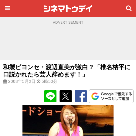
ADVERTISEMENT
和製ビヨンセ・渡辺直美が激白？「椎名桔平に
口説かれたら芸人辞めます！」
2008年5月2日
5時50分