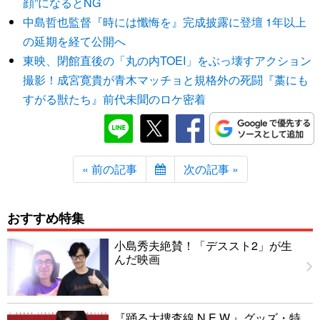
顔”になるとNG
中島哲也監督『時には懺悔を』完成披露に登壇 1年以上
の延期を経て公開へ
東映、閉館直後の「丸の内TOEI」をぶっ壊すアクション
撮影！成宮寛貴が青木マッチョと規格外の死闘『藁にも
すがる獣たち』前代未聞のロケ密着
« 前の記事
次の記事 »
おすすめ特集
小島秀夫絶賛！「デススト2」が生
んだ映画
『踊る大捜査線 N.E.W.』グッズ・特