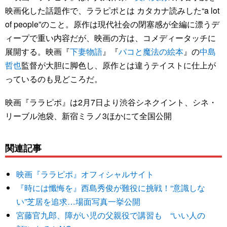
映画化した話題作で、ララピポとは カタカナ読みした“a lot
of people”のこと。原作は現代社会の閉塞感が全編に漂うデ
ィープで重い内容だが、映画の方は、コメディータッチに
展開する。映画『
下妻物語
』『
パコと魔法の絵本
』の
中島
哲也
監督が大胆に脚色し、原作とは違うテイストに仕上が
っているのも見どころだ。
映画『ララピポ』は2月7日より渋谷シネクイント、シネ・
リーブル池袋、新宿ミラノ3ほかにて全国公開
関連記事
映画『ララピポ』オフィシャルサイト
『時には懺悔を』西島秀俊が難役に挑戦！“意識しな
い”芝居を追求…場面写真一挙公開
宮藤官九郎、障がい児の父親役で講習も “いい人の