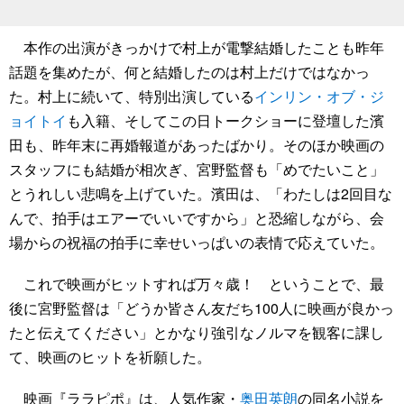
本作の出演がきっかけで村上が電撃結婚したことも昨年
話題を集めたが、何と結婚したのは村上だけではなかっ
た。村上に続いて、特別出演している
インリン・オブ・ジ
ョイトイ
も入籍、そしてこの日トークショーに登壇した濱
田も、昨年末に再婚報道があったばかり。そのほか映画の
スタッフにも結婚が相次ぎ、宮野監督も「めでたいこと」
とうれしい悲鳴を上げていた。濱田は、「わたしは2回目な
んで、拍手はエアーでいいですから」と恐縮しながら、会
場からの祝福の拍手に幸せいっぱいの表情で応えていた。
これで映画がヒットすれば万々歳！ ということで、最
後に宮野監督は「どうか皆さん友だち100人に映画が良かっ
たと伝えてください」とかなり強引なノルマを観客に課し
て、映画のヒットを祈願した。
映画『ララピポ』は、人気作家・
奥田英朗
の同名小説を