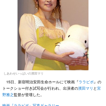
しあわせいっぱいの濱田マリ
15日、新宿明治安田生命ホールにて映画『
ララピポ
』の
トークショー付き試写会が行われ、出演者の
濱田マリ
と
宮
野雅之
監督が登壇した。
映画『ララピポ』写真ギャラリー