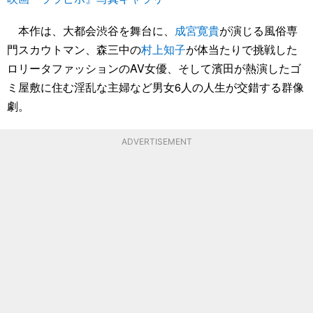
本作は、大都会渋谷を舞台に、
成宮寛貴
が演じる風俗専
門スカウトマン、森三中の
村上知子
が体当たりで挑戦した
ロリータファッションのAV女優、そして濱田が熱演したゴ
ミ屋敷に住む淫乱な主婦など男女6人の人生が交錯する群像
劇。
ADVERTISEMENT