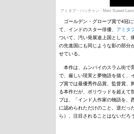
アミタブ・バッチャン - Marc Susset-Lacroix /
ゴールデン・グローブ賞で4冠に
て、インドのスター俳優、
アミタ
ついて、汚い発展途上国として、
の先進国にも同じような影の部分
せている。
本作は、ムンバイのスラム街で育
で、厳しい現実と夢物語を描く、
ブ賞では最優秀作品賞、監督賞、
る本作だが、ボリウッドを超えて
ブは、「インド人作家の物語を、
に認められただけのこと。逆だっ
ら）、注目されることはないだろ