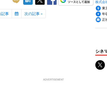
株式会社i
東
の記事
次の記事 »
年収
正
シネ
ADVERTISEMENT