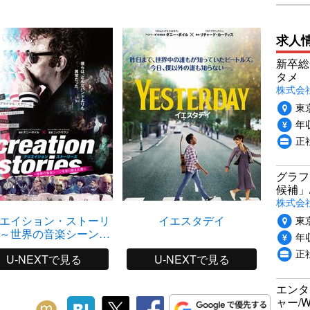
求人
新卒総
タメ
株式会社P
東
年収
正
グラフ
候補」
株式会社
東
エイション・ストーリ
イエスタデイ
T2 
～世界の音楽シーンを
年収
塗り替えた男～
正
U-NEXTで見る
U-NEXTで見る
エンタ
ャー/