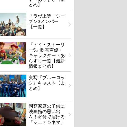
とめ】
「ラヴ上等」シー
ズン2メンバー
【一覧】
『トイ・ストーリ
ー5』吹替声優・
キャラクター・あ
らすじ一覧【最新
情報まとめ】
実写『ブルーロッ
ク』キャスト【ま
とめ】
困窮家庭の子供に
映画館の思い出
を！寄付で届ける
「シェアシネマ」