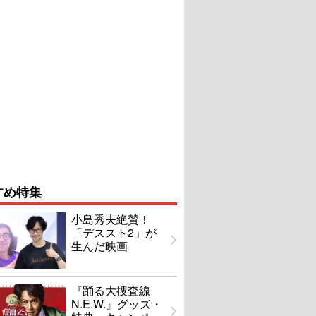
すめ特集
小島秀夫絶賛！
「デススト2」が
生んだ映画
『踊る大捜査線
N.E.W.』グッズ・