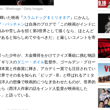
 WireImage / Getty Images
輝いた映画『
スラムドッグ＄ミリオネア
』にかんし
ブ・バッチャン
は自身のブログで「この映画がインドに
痛みや苦しみを招く第3世界として描くなら、ほとんど
があると知らしめてやるべきだ」と厳しいコメントを寄
った少年が、大金獲得をかけてクイズ番組に挑む物語
イギリスの
ダニー・ボイル
監督作。ゴールデン・グロー
脚本賞と作曲賞に輝き、アカデミー賞でも注目されてい
世界でその名を知られ「ビッグ・B」と呼ばれるアミタ
西洋人の想像で映画的につなぎ合わせたものが、世界的
たら（西洋人作家の話をインド人監督が映画化した
う」と語っている。