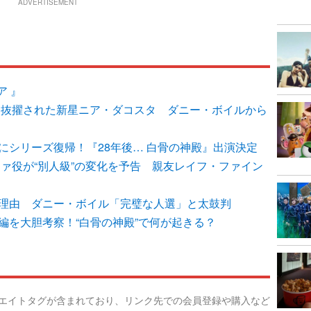
ADVERTISEMENT
ア 』
督に抜擢された新星ニア・ダコスタ ダニー・ボイルから
にシリーズ復帰！『28年後… 白骨の神殿』出演決定
ファ役が“別人級”の変化を予告 親友レイフ・ファイン
の理由 ダニー・ボイル「完璧な人選」と太鼓判
編を大胆考察！“白骨の神殿”で何が起きる？
リエイトタグが含まれており、リンク先での会員登録や購入など