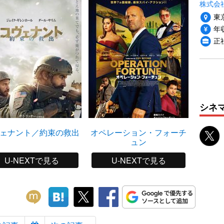
株式会
東
年収
正
シネ
ェナント／約束の救出
オペレーション・フォーチ
キ
ュン
U-NEXTで見る
U-NEXTで見る