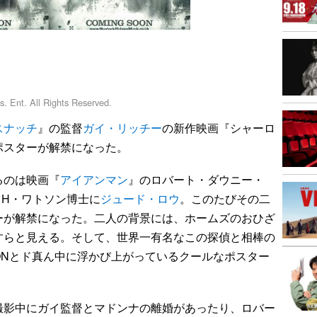
nt. All Rights Reserved.
スナッチ
』の監督
ガイ・リッチー
の新作映画『シャーロ
ポスターが解禁になった。
るのは映画『
アイアンマン
』のロバート・ダウニー・
・H・ワトソン博士に
ジュード・ロウ
。このたびその二
ーが解禁になった。二人の背景には、ホームズのおひざ
すらと見える。そして、世界一有名なこの探偵と相棒の
SONとド真ん中に浮かび上がっているクールなポスター
影中にガイ監督とマドンナの離婚があったり、ロバー