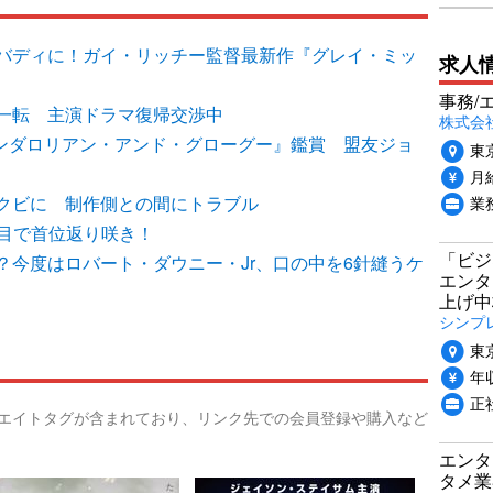
バディに！ガイ・リッチー監督最新作『グレイ・ミッ
求人
事務/
一転 主演ドラマ復帰交渉中
株式会
マンダロリアン・アンド・グローグー』鑑賞 盟友ジョ
東
月給
業
クビに 制作側との間にトラブル
4週目で首位返り咲き！
「ビジ
？今度はロバート・ダウニー・Jr、口の中を6針縫うケ
エンタ
上げ中
シンプ
東
年収
正
リエイトタグが含まれており、リンク先での会員登録や購入など
エンタ
タメ業