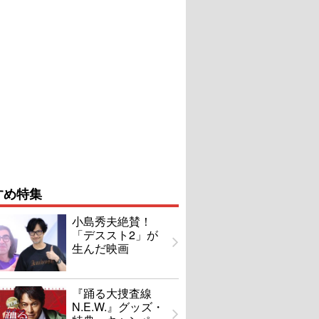
すめ特集
小島秀夫絶賛！
「デススト2」が
生んだ映画
『踊る大捜査線
N.E.W.』グッズ・