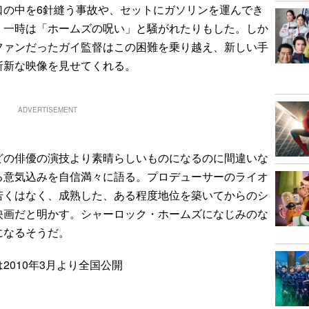
口の中を6針縫う事故や、セットにガソリンを運んでき
、一時は「ホームズの呪い」と騒がれたりもした。しか
ファンだったガイ監督はこの困難を乗り越え、新しい手
斬新な映像を見せてくれる。
ADVERTISEMENT
の俳優の演技より素晴らしいものになるのに間違いな
る意気込みを自信満々に語る。プロデューサーのライオ
若くはなく、成熟した、ある程度地位を築いてからのシ
映画だと明かす。シャーロック・ホームズになじみのな
になるそうだ。
2010年3月より全国公開