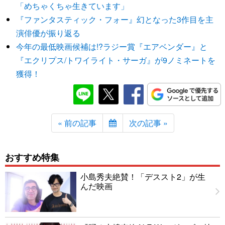
「めちゃくちゃ生きています」
『ファンタスティック・フォー』幻となった3作目を主
演俳優が振り返る
今年の最低映画候補は!?ラジー賞『エアベンダー』と
『エクリプス/トワイライト・サーガ』が9ノミネートを
獲得！
« 前の記事
次の記事 »
おすすめ特集
小島秀夫絶賛！「デススト2」が生
んだ映画