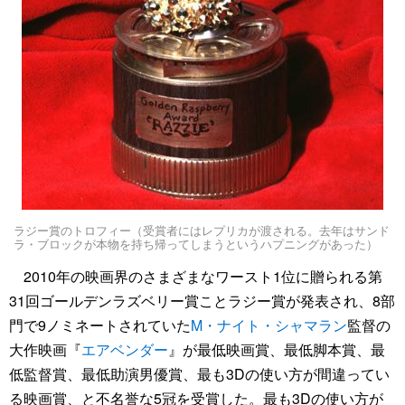
ラジー賞のトロフィー（受賞者にはレプリカが渡される。去年はサンド
ラ・ブロックが本物を持ち帰ってしまうというハプニングがあった）
2010年の映画界のさまざまなワースト1位に贈られる第
31回ゴールデンラズベリー賞ことラジー賞が発表され、8部
門で9ノミネートされていた
M・ナイト・シャマラン
監督の
大作映画『
エアベンダー
』が最低映画賞、最低脚本賞、最
低監督賞、最低助演男優賞、最も3Dの使い方が間違ってい
る映画賞、と不名誉な5冠を受賞した。最も3Dの使い方が