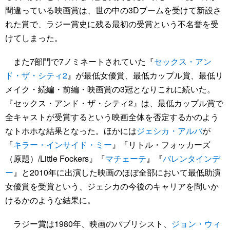
間違っている映画賞は、世の中の3Dブームを受けて新設さ
れた賞で、ラジー賞史に残る最初の受賞という不名誉を受
けてしまった。
また7部門で7ノミネートされていた『
セックス・アン
ド・ザ・シティ2
』が最低女優賞、最低カップル賞、最低リ
メイク・続編・前編・映画賞の3冠となりこれに続いた。
『セックス・アンド・ザ・シティ2』は、最低カップル賞で
全キャストが受賞するという映画全体を否定するかのよう
なトホホな結果となった。ほかには
ジェシカ・アルバ
が
『
キラー・インサイド・ミー
』『リトル・フォッカーズ
（原題）/Little Fockers』『
マチェーテ
』『
バレンタインデ
ー
』と2010年に出演した映画のほぼ全部において最低助演
女優賞を受賞という、ジェシカの今後のキャリアを問いか
けるかのような結果に。
ラジー賞は1980年、映画のパブリシスト、
ジョン・ウィ