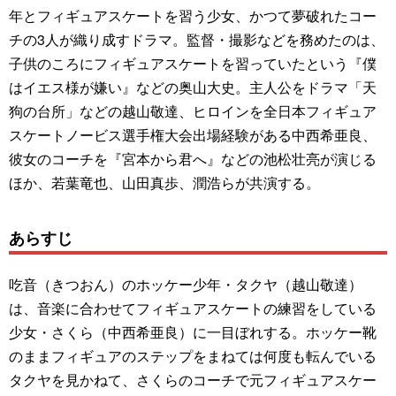
年とフィギュアスケートを習う少女、かつて夢破れたコー
チの3人が織り成すドラマ。監督・撮影などを務めたのは、
子供のころにフィギュアスケートを習っていたという『僕
はイエス様が嫌い』などの奥山大史。主人公をドラマ「天
狗の台所」などの越山敬達、ヒロインを全日本フィギュア
スケートノービス選手権大会出場経験がある中西希亜良、
彼女のコーチを『宮本から君へ』などの池松壮亮が演じる
ほか、若葉竜也、山田真歩、潤浩らが共演する。
あらすじ
吃音（きつおん）のホッケー少年・タクヤ（越山敬達）
は、音楽に合わせてフィギュアスケートの練習をしている
少女・さくら（中西希亜良）に一目ぼれする。ホッケー靴
のままフィギュアのステップをまねては何度も転んでいる
タクヤを見かねて、さくらのコーチで元フィギュアスケー