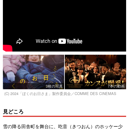
3枚の写真
7本の動画
(C) 2024「ぼくのお日さま」製作委員会／COMME DES CINEMAS
見どころ
雪の降る田舎町を舞台に、吃音（きつおん）のホッケー少