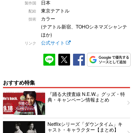
日本
製作国
東京テアトル
配給
カラー
技術
(テアトル新宿、TOHOシネマズシャンテ
ほか)
公式サイト
リンク
おすすめ特集
『踊る大捜査線 N.E.W.』グッズ・特
典・キャンペーン情報まとめ
Netflixシリーズ「ダウンタイム」キ
ャスト・キャラクター【まとめ】