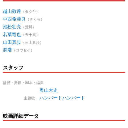
越山敬達
（タクヤ）
中西希亜良
（さくら）
池松壮亮
（荒川）
若葉竜也
（五十嵐）
山田真歩
（三上真歩）
潤浩
（コウセイ）
スタッフ
監督・撮影・脚本・編集
奥山大史
ハンバートハンバート
主題歌
映画詳細データ