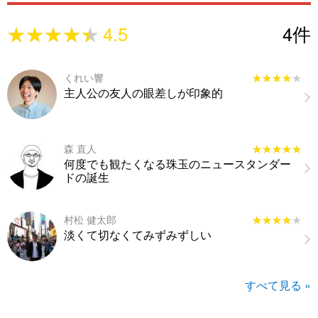
★★★★★
★★★★★
4.5
4
件
くれい響
★★★★★
★★★★★
主人公の友人の眼差しが印象的
森 直人
★★★★★
★★★★★
何度でも観たくなる珠玉のニュースタンダー
ドの誕生
村松 健太郎
★★★★★
★★★★★
淡くて切なくてみずみずしい
すべて見る »