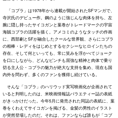
「コブラ」は1978年から連載が開始されたSFマンガで、
寺沢氏のデビュー作。鋼のように強じんな肉体を持ち、左
腕に隠し持ったサイコガンと葉巻がトレードマークの宇宙
海賊コブラの活躍を描く。アメコミのようなタッチの作画
に、西部劇とSFが融合したクールな世界観、さらにコブラ
の相棒・レディをはじめとするセクシーなヒロインたちの
存在、そして何といっても、常に笑みを浮かべてジョーク
を口にしながら、どんなピンチも屈強な精神と肉体で乗り
切る主人公・コブラの魅力が絶大な支持を集め、現在も国
内外を問わず、多くのファンを獲得し続けている。
そんな「コブラ」のハリウッド実写映画化が企画されて
いると判明したのは、米映画情報誌バラエティー誌の表紙
がきっかけだった。今年5月に発売された同誌の表紙に、葉
巻をくわえてサイコガンを掲げる、金髪の男性のイラスト
が突然登場したのだ。それは、ファンならば誰もが「コブ