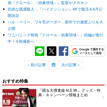
画『クロール －凶暴領域－』監督がメガホン
壮絶な残虐殺人…『ハイテンション』4Kで復活＆6月公
開決定
ハル・ベリー、ワキ毛ボーボー…新作での激変ぶりを大
公開
ワニパニック映画『クロール－凶暴領域－』続編が進行
中！今秋撮影へ
« 前の記事
次の記事 »
おすすめ特集
『踊る大捜査線 N.E.W.』グッズ・特
典・キャンペーン情報まとめ