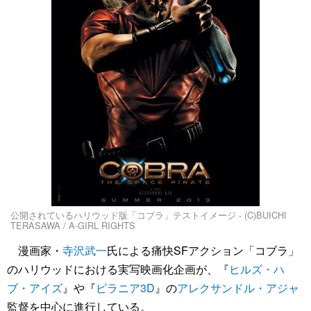
公開されているハリウッド版「コブラ」テストイメージ - (C)BUICHI
TERASAWA / A-GIRL RIGHTS
漫画家・
寺沢武一
氏による痛快SFアクション「コブラ」
のハリウッドにおける実写映画化企画が、『
ヒルズ・ハ
ブ・アイズ
』や『
ピラニア3D
』の
アレクサンドル・アジャ
監督を中心に進行している。