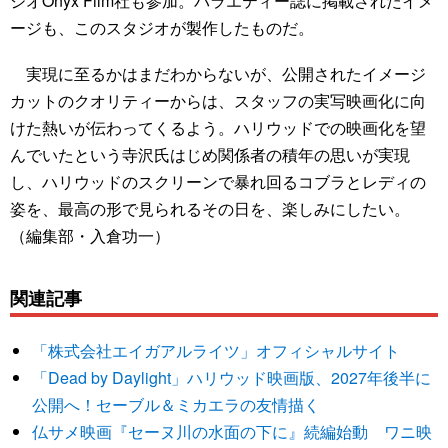
ジオOnyx Film社も参加。バラエティー誌に掲載されたイメ
ージも、このスタジオが製作したものだ。
実現に至るかはまだわからないが、公開されたイメージ
カットのクオリティーからは、スタッフの実写映画化に向
けた熱いが伝わってくるよう。ハリウッドでの映画化を望
んでいたという寺沢氏はじめ関係者の積年の思いが実現
し、ハリウッドのスクリーンで暴れ回るコブラとレディの
姿を、最高の形で見られるその日を、楽しみにしたい。
（編集部・入倉功一）
関連記事
「株式会社エイガアルライツ」オフィシャルサイト
「Dead by Daylight」ハリウッド映画版、2027年後半に
公開へ！セーブル＆ミカエラの友情描く
仏サメ映画『セーヌ川の水面の下に』続編始動 ワニ映