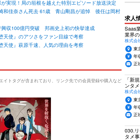
ボが実現！局の垣根を越えた特別エピソード放送決定
崎和佳奈さん死去 61歳 青山剛昌が追悼 後任は岡村
求人
興収100億円突破 邦画史上初の快挙達成
Saa
業界の
堕天使』のアツさをファン目線で考察
株式会
堕天使』萩原千速、人気の理由を考察
東
年収
正
「新規
リエイトタグが含まれており、リンク先での会員登録や購入など
ンタメ
株式会社
東
年収
正
030.
タメ事