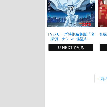
TVシリーズ特別編集版『名
名探
探偵コナン vs. 怪盗キッ
ド』
U-NEXTで見る
« 前