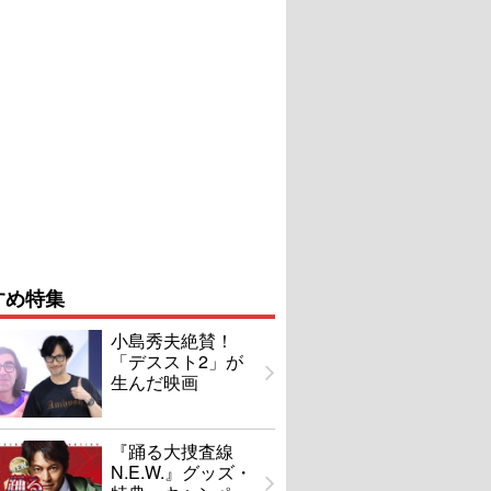
すめ特集
小島秀夫絶賛！
「デススト2」が
生んだ映画
『踊る大捜査線
N.E.W.』グッズ・