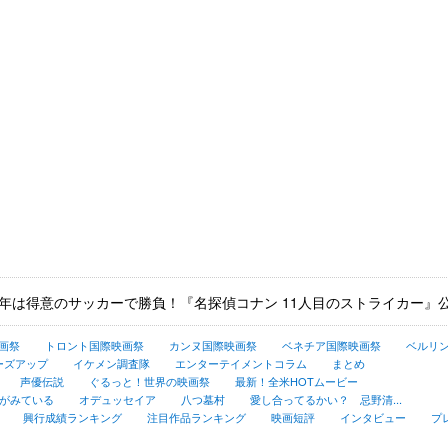
2年は得意のサッカーで勝負！『名探偵コナン 11人目のストライカー』公
画祭
トロント国際映画祭
カンヌ国際映画祭
ベネチア国際映画祭
ベルリ
ーズアップ
イケメン調査隊
エンターテイメントコラム
まとめ
声優伝説
ぐるっと！世界の映画祭
最新！全米HOTムービー
がみている
オデュッセイア
八つ墓村
愛し合ってるかい？ 忌野清...
興行成績ランキング
注目作品ランキング
映画短評
インタビュー
プ