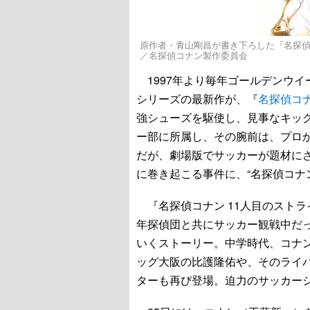
原作者・青山剛昌が書き下ろした『名探偵コナン
／名探偵コナン製作委員会
1997年より毎年ゴールデンウ
シリーズの最新作が、『
名探偵コナ
強シューズを駆使し、見事なキッ
ー部に所属し、その腕前は、プロ
だが、劇場版でサッカーが題材に
に巻き起こる事件に、“名探偵コナ
『名探偵コナン 11人目のスト
年探偵団と共にサッカー観戦中だ
いくストーリー。中学時代、コナ
ッグ大阪の比護隆佑や、そのライ
ターも再び登場。迫力のサッカー