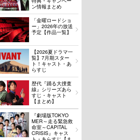
特典・キャンペー
ン情報まとめ
「金曜ロードショ
ー」2026年の放送
予定【作品一覧】
【2026夏ドラマ一
覧】7月期スター
ト！キャスト・あ
らすじ
歴代『踊る大捜査
線』シリーズあら
すじ・キャスト
【まとめ】
『劇場版TOKYO
MER～走る緊急救
命室～CAPITAL
CRISIS』キャス
ト・あらすじ【ま