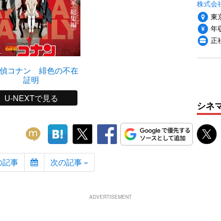
株式会社P
東
年収
正
偵コナン 緋色の不在
証明
U-NEXTで見る
シネ
の記事
次の記事 »
ADVERTISEMENT