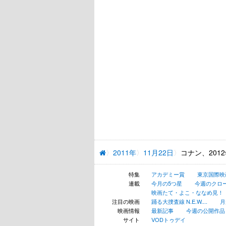
2011年
11月22日
コナン、201
特集
アカデミー賞
東京国際映
連載
今月の5つ星
今週のクロ
映画たて・よこ・ななめ見！
注目の映画
踊る大捜査線 N.E.W....
月
映画情報
最新記事
今週の公開作品
サイト
VODトゥデイ