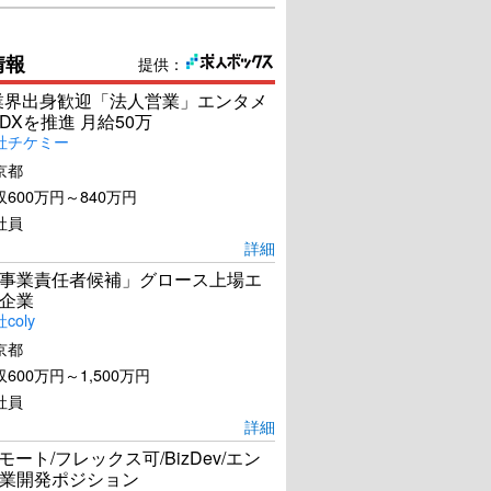
情報
提供：
s業界出身歓迎「法人営業」エンタメ
DXを推進 月給50万
社チケミー
京都
600万円～840万円
社員
詳細
事業責任者候補」グロース上場エ
企業
coly
京都
600万円～1,500万円
社員
詳細
リモート/フレックス可/BizDev/エン
業開発ポジション