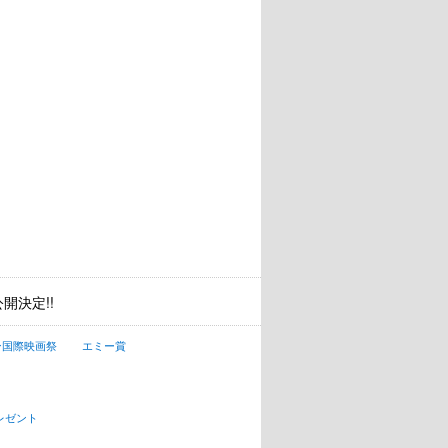
開決定!!
ン国際映画祭
エミー賞
レゼント