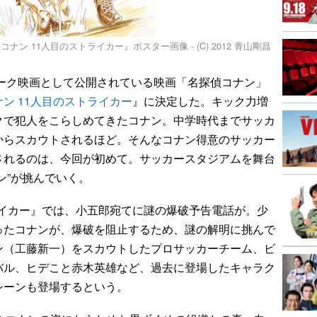
 11人目のストライカー』ポスター画像 - (C) 2012 青山剛昌
イーク映画として公開されている映画「名探偵コナン」
ン 11人目のストライカー
』に決定した。キック力増
クで犯人をこらしめてきたコナン。中学時代までサッカ
からスカウトされるほど。そんなコナン得意のサッカー
されるのは、今回が初めて。サッカースタジアムを舞台
ン”が挑んでいく。
ライカー』では、小五郎宛てに謎の爆破予告電話が。少
ったコナンが、爆破を阻止するため、謎の解明に挑んで
ン（工藤新一）をスカウトしたプロサッカーチーム、ビ
バル、ヒデこと赤木英雄など、過去に登場したキャラク
シーンも登場するという。