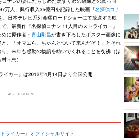
をコナンの姿にたらしめた黒ずくめの組織との真っ向
97万人、興行収入35億円を記録した映画『
名探偵コナ
を、日本テレビ系列金曜ロードショーにて放送する映
で、最新作『名探偵コナン 11人目のストライカー』
ために原作者・
青山剛昌
が書き下ろしたポスター画像に
姿と、「オマエら、ちゃんとついて来んだぞ！」とそれ
おり、来年も感動の物語を紡いでくれることを彷彿（ほ
島村幸恵）
ライカー』は2012年4月14日より全国公開
ADVERTISEMENT
ストライカー』オフィシャルサイト