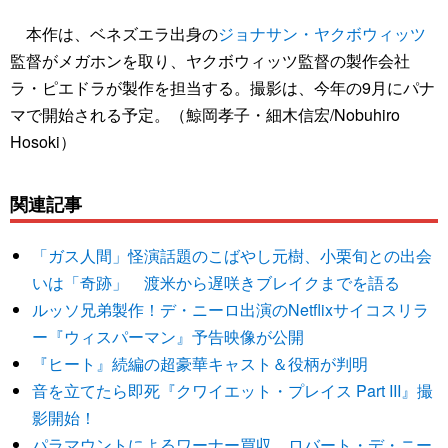
本作は、ベネズエラ出身の
ジョナサン・ヤクボウィッツ
監督がメガホンを取り、ヤクボウィッツ監督の製作会社
ラ・ピエドラが製作を担当する。撮影は、今年の9月にパナ
マで開始される予定。（鯨岡孝子・細木信宏/Nobuhiro
Hosoki）
関連記事
「ガス人間」怪演話題のこばやし元樹、小栗旬との出会
いは「奇跡」 渡米から遅咲きブレイクまでを語る
ルッソ兄弟製作！デ・ニーロ出演のNetflixサイコスリラ
ー『ウィスパーマン』予告映像が公開
『ヒート』続編の超豪華キャスト＆役柄が判明
音を立てたら即死『クワイエット・プレイス Part III』撮
影開始！
パラマウントによるワーナー買収、ロバート・デ・ニー