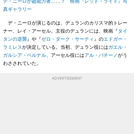
デ・ニーロが超能力者……？ 映画『レッド・ライト』写
真ギャラリー
デ・ニーロが演じるのは、デュランのカリスマ的トレー
ナー、レイ・アーセル。主役のデュランには、映画『
タイ
タンの逆襲
』や『
ゼロ・ダーク・サーティ
』の
エドガー・
ラミレス
が決定している。当初、デュラン役には
ガエル・
ガルシア・ベルナル
、アーセル役には
アル・パチーノ
がう
わさされていた。
ADVERTISEMENT