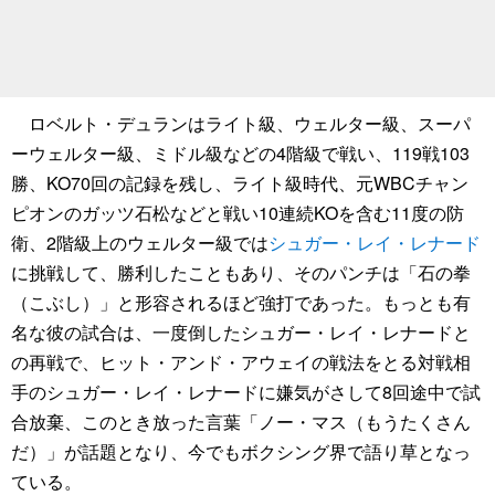
ロベルト・デュランはライト級、ウェルター級、スーパ
ーウェルター級、ミドル級などの4階級で戦い、119戦103
勝、KO70回の記録を残し、ライト級時代、元WBCチャン
ピオンのガッツ石松などと戦い10連続KOを含む11度の防
衛、2階級上のウェルター級では
シュガー・レイ・レナード
に挑戦して、勝利したこともあり、そのパンチは「石の拳
（こぶし）」と形容されるほど強打であった。もっとも有
名な彼の試合は、一度倒したシュガー・レイ・レナードと
の再戦で、ヒット・アンド・アウェイの戦法をとる対戦相
手のシュガー・レイ・レナードに嫌気がさして8回途中で試
合放棄、このとき放った言葉「ノー・マス（もうたくさん
だ）」が話題となり、今でもボクシング界で語り草となっ
ている。