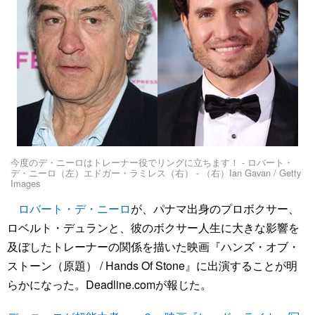
今度のデ・ニーロはトレーナー役でリングに立ちます！ - ロバート・
デ・ニーロ（左）エドガー・ラミレス（右） - （右）Ian Gavan / Getty
Images
ロバート・デ・ニーロ
が、パナマ出身のプロボクサー、
ロベルト・デュランと、彼のボクサー人生に大きな影響を
及ぼしたトレーナーの関係を描いた映画『ハンズ・オブ・
ストーン（原題） / Hands Of Stone』に出演することが明
らかになった。Deadline.comが報じた。