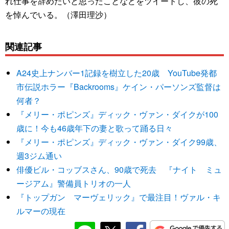
れ仕事を辞めたいと思ったことなどをツイートし、彼の死
を悼んでいる。（澤田理沙）
関連記事
A24史上ナンバー1記録を樹立した20歳 YouTube発都
市伝説ホラー『Backrooms』ケイン・パーソンズ監督は
何者？
『メリー・ポピンズ』ディック・ヴァン・ダイクが100
歳に！今も46歳年下の妻と歌って踊る日々
『メリー・ポピンズ』ディック・ヴァン・ダイク99歳、
週3ジム通い
俳優ビル・コッブスさん、90歳で死去 『ナイト ミュ
ージアム』警備員トリオの一人
『トップガン マーヴェリック』で最注目！ヴァル・キ
ルマーの現在