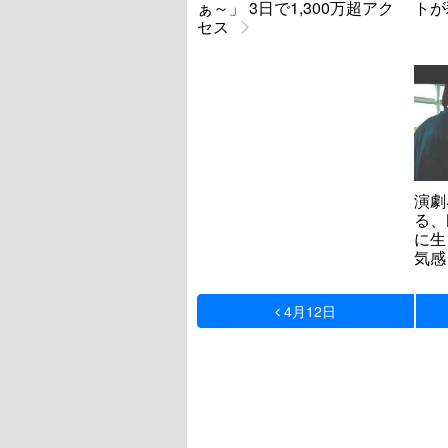
ぁ～」 3日で1,300万超アク
トが
セス
演劇
る、
に生
気感
4月12日