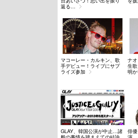
台あいさつ！思い出を振り
を披
返る…
マコーレー・カルキン、歌
ナオ
手デビュー！ライブにサプ
生歌
ライズ参加
明か
GLAY、韓国公演が中止…諸
俳優
般の事情を踏まえての結論
演 