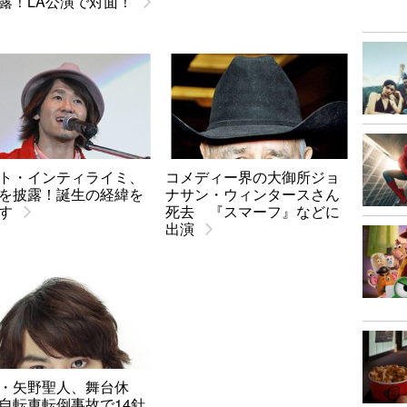
露！LA公演で対面！
ト・インティライミ、
コメディー界の大御所ジョ
を披露！誕生の経緯を
ナサン・ウィンタースさん
す
死去 『スマーフ』などに
出演
・矢野聖人、舞台休
自転車転倒事故で14針