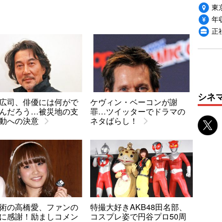
東
年収
正
シネ
広司、俳優には何がで
ケヴィン・ベーコンが謝
んだろう…被災地の支
罪…ツイッターでドラマの
動への決意
ネタばらし！
術の高橋愛、ファンの
特撮大好きAKB48田名部、
に感謝！励ましコメン
コスプレ姿で円谷プロ50周