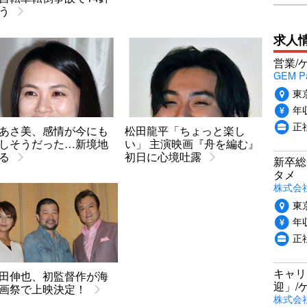
う
求人
営業/
GEM P
東
年収
正
あさ美、感情が今にも
松田龍平「ちょっと楽し
しそうだった…新境地
い」 主演映画『舟を編む』
る
初日に心境吐露
新卒総
タメ
株式会社P
東
年収
正
キャリ
田伸也、初監督作が海
迎」/
画祭で上映決定！
株式会