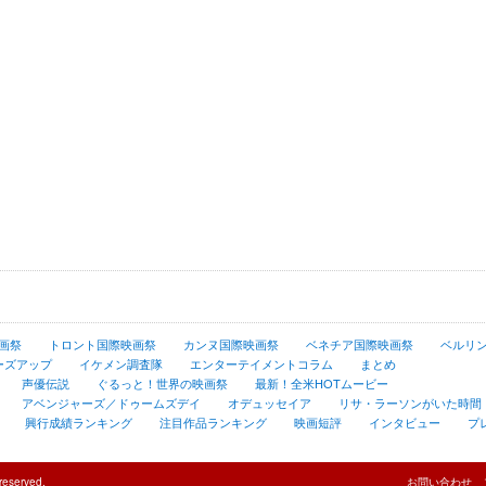
画祭
トロント国際映画祭
カンヌ国際映画祭
ベネチア国際映画祭
ベルリ
ーズアップ
イケメン調査隊
エンターテイメントコラム
まとめ
声優伝説
ぐるっと！世界の映画祭
最新！全米HOTムービー
アベンジャーズ／ドゥームズデイ
オデュッセイア
リサ・ラーソンがいた時間
興行成績ランキング
注目作品ランキング
映画短評
インタビュー
プ
reserved.
お問い合わせ