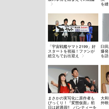
を縫
「宇宙戦艦ヤマト2199」好
臼田
スタートを祝福！ファンが
爆発
総立ちでお出迎え
を語
まさかの実写化に原作者も
大和
びっくり！『変態仮面』初
外映
日は超満員!! パンティーを