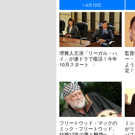
4月12日
堺雅人主演「リーガル・ハ
監督
イ」が連ドラで復活！今年
ー・
10月スタート
よう
定！
フリートウッド・マックの
ミシ
ミック・フリートウッド、
がリ
結婚17年の妻と離婚へ
バス