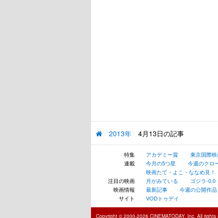
2013年
4月13日の記事
特集
アカデミー賞
東京国際映
連載
今月の5つ星
今週のクロ
映画たて・よこ・ななめ見！
注目の映画
月がみている
ゴジラ-0.0
映画情報
最新記事
今週の公開作品
サイト
VODトゥデイ
Copyright © 2000-2026 CINEMATODAY, Inc. All rights 