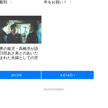
殺到
年をお祝い！
界の寵児・高橋洋が語
臼田あさ美とのあいだ
まれた夫婦としての空
2013年
4月14日
ADVERTISEMENT