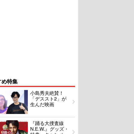
すめ特集
小島秀夫絶賛！
「デススト2」が
生んだ映画
『踊る大捜査線
N.E.W.』グッズ・