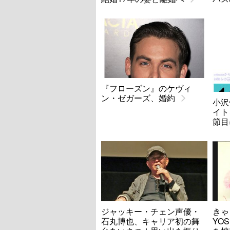
『フローズン』のケヴィ
ン・ゼガーズ、婚約
小沢
イト
節目
ジャッキー・チェン声優・
きゃ
石丸博也、キャリア初の舞
YO