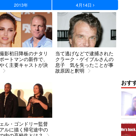
2013年
4月14日
撮影初日降板のナタリ
当て逃げなどで逮捕された
ポートマンの新作で、
クラーク・ゲイブルさんの
やく主要キャストが決
息子 気を失ったことが事
故原因と釈明
おす
ェル・ゴンドリー監督
アルに描く帰宅途中の
の中の高校生とは？