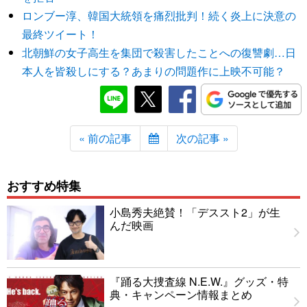
ロンブー淳、韓国大統領を痛烈批判！続く炎上に決意の
最終ツイート！
北朝鮮の女子高生を集団で殺害したことへの復讐劇…日
本人を皆殺しにする？あまりの問題作に上映不可能？
« 前の記事
次の記事 »
おすすめ特集
小島秀夫絶賛！「デススト2」が生
んだ映画
『踊る大捜査線 N.E.W.』グッズ・特
典・キャンペーン情報まとめ