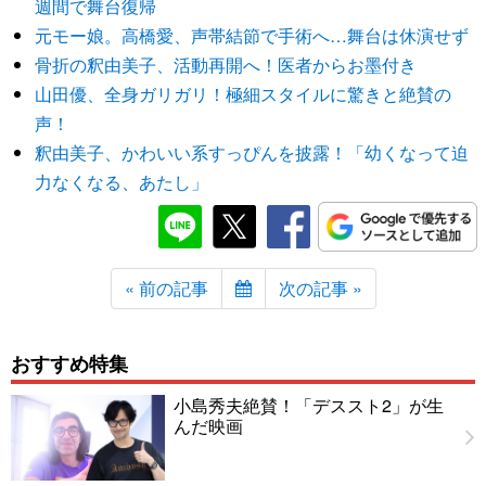
週間で舞台復帰
元モー娘。高橋愛、声帯結節で手術へ…舞台は休演せず
骨折の釈由美子、活動再開へ！医者からお墨付き
山田優、全身ガリガリ！極細スタイルに驚きと絶賛の
声！
釈由美子、かわいい系すっぴんを披露！「幼くなって迫
力なくなる、あたし」
« 前の記事
次の記事 »
おすすめ特集
小島秀夫絶賛！「デススト2」が生
んだ映画