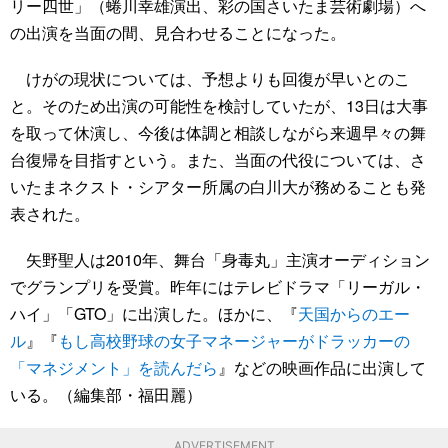
リー四世」（蜷川幸雄演出、彩の国さいたま芸術劇場）へ
の出演を当面の間、見合わせることになった。
けがの現状については、予想よりも回復が早いとのこ
と。そのため出演の可能性を検討していたが、13日は大事
を取って休演し、今後は体調と相談しながら来週早々の舞
台復帰を目指すという。また、当面の代役については、さ
いたまネクスト・シアター所属の白川大が務めることも発
表された。
矢野聖人は2010年、舞台「身毒丸」主演オーディション
でグランプリを受賞。昨年にはテレビドラマ「リーガル・
ハイ」「GTO」に出演した。ほかに、『
天国からのエー
ル
』『
もし高校野球の女子マネージャーがドラッカーの
「マネジメント」を読んだら
』などの映画作品に出演して
いる。（編集部・福田麗）
ADVERTISEMENT