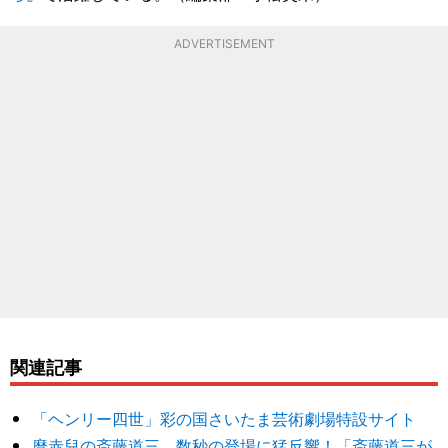
ADVERTISEMENT
関連記事
「ヘンリー四世」彩の国さいたま芸術劇場特設サイト
麿赤兒の斎藤道三、数秒の登場に猛反響！「斎藤道三が