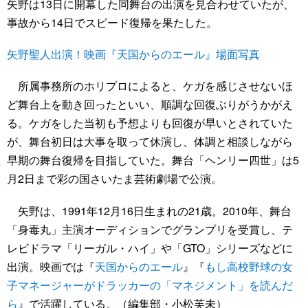
矢野は13日に開幕した同舞台の出演を見合わせていたが、
事故から14日でスピード復帰を果たした。
矢野聖人出演！映画『天国からのエール』場面写真
所属事務所のホリプロによると、ケガを感じさせないほ
ど舞台上を動き回ったといい、順調な回復ぶりがうかがえ
る。ケガをした当初も予想よりも回復が早いとされていた
が、舞台初日は大事を取って休演し、体調と相談しながら
早期の舞台復帰を目指していた。舞台「ヘンリー四世」は5
月2日まで彩の国さいたま芸術劇場で公演。
矢野は、1991年12月16日生まれの21歳。2010年、舞台
「身毒丸」主演オーディションでグランプリを受賞し、テ
レビドラマ「リーガル・ハイ」や「GTO」シリーズなどに
出演。映画では『
天国からのエール
』『
もし高校野球の女
子マネージャーがドラッカーの「マネジメント」を読んだ
ら
』で活躍している。（編集部・小松芙未）