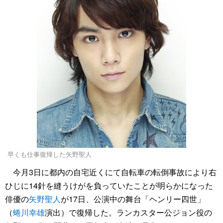
早くも仕事復帰した矢野聖人
今月3日に都内の自宅近くにて自転車の転倒事故により右
ひじに14針を縫うけがを負っていたことが明らかになった
俳優の
矢野聖人
が17日、公演中の舞台「ヘンリー四世」
（
蜷川幸雄
演出）で復帰した。ランカスター公ジョン役の