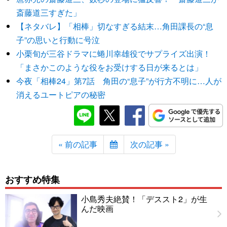
斎藤道三すぎた」
【ネタバレ】「相棒」切なすぎる結末…角田課長の“息
子”の思いと行動に号泣
小栗旬が三谷ドラマに蜷川幸雄役でサプライズ出演！
「まさかこのような役をお受けする日が来るとは」
今夜「相棒24」第7話 角田の“息子”が行方不明に…人が
消えるユートピアの秘密
« 前の記事
次の記事 »
おすすめ特集
小島秀夫絶賛！「デススト2」が生
んだ映画