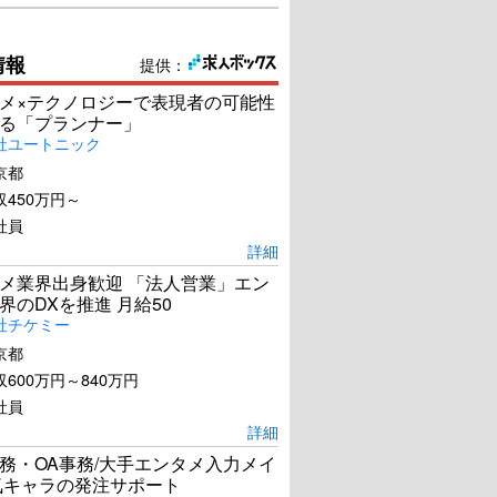
情報
提供：
メ×テクノロジーで表現者の可能性
る「プランナー」
社ユートニック
京都
450万円～
社員
詳細
メ業界出身歓迎 「法人営業」エン
界のDXを推進 月給50
社チケミー
京都
600万円～840万円
社員
詳細
務・OA事務/大手エンタメ入力メイ
気キャラの発注サポート