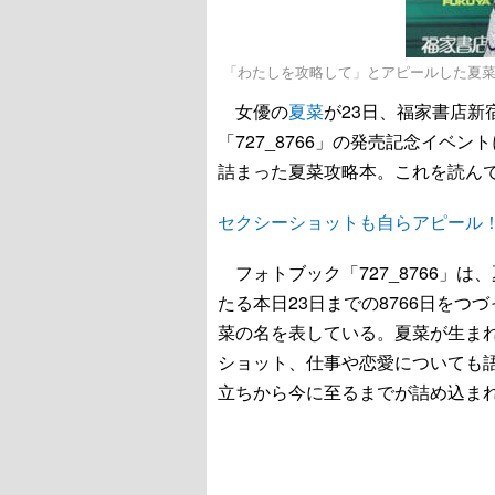
「わたしを攻略して」とアピールした夏
女優の
夏菜
が23日、福家書店
「727_8766」の発売記念イベ
詰まった夏菜攻略本。これを読ん
セクシーショットも自らアピール
フォトブック「727_8766」は、
たる本日23日までの8766日をつ
菜の名を表している。夏菜が生ま
ショット、仕事や恋愛についても
立ちから今に至るまでが詰め込ま