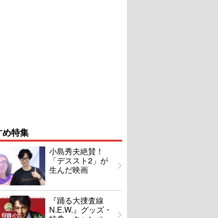
すめ特集
小島秀夫絶賛！
「デススト2」が
生んだ映画
『踊る大捜査線
N.E.W.』グッズ・