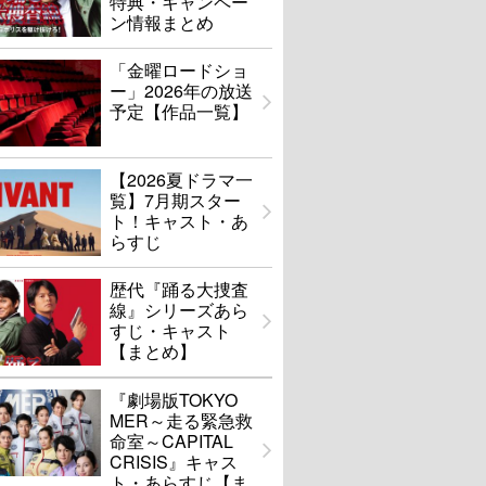
特典・キャンペー
ン情報まとめ
「金曜ロードショ
ー」2026年の放送
予定【作品一覧】
【2026夏ドラマ一
覧】7月期スター
ト！キャスト・あ
らすじ
歴代『踊る大捜査
線』シリーズあら
すじ・キャスト
【まとめ】
『劇場版TOKYO
MER～走る緊急救
命室～CAPITAL
CRISIS』キャス
ト・あらすじ【ま