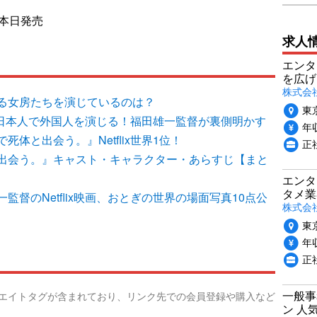
は本日発売
求人
エンタ
を広げ
株式会
る女房たちを演じているのは？
東
オール日本人で外国人を演じる！福田雄一監督が裏側明かす
年収
体と出会う。』Netflix世界1位！
正
出会う。』キャスト・キャラクター・あらすじ【まと
エンタ
タメ業
督のNetflix映画、おとぎの世界の場面写真10点公
株式会
東
年収
正
一般事
リエイトタグが含まれており、リンク先での会員登録や購入など
ン 人