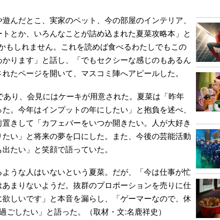
遊んだとこ、実家のペット、今の部屋のインテリア、
ートとか、いろんなことが詰め込まれた夏菜攻略本」と
メかもしれません。これを読めば食べるわたしでもこの
わかります」と話し、「でもセクシーな感じのもあるん
されたページを開いて、マスコミ陣へアピールした。
であり、会見にはケーキが用意された。夏菜は「昨年
った。今年はインプットの年にしたい」と抱負を述べ、
前置きして「カフェバーをいつか開きたい。人が大好き
りたい」と将来の夢を口にした。また、今後の芸能活動
も出たい」と笑顔で語っていた。
ような人はいないという夏菜。だが、「今は仕事が忙
はあまりないようだ。抜群のプロポーションを売りに仕
に欲しいです」と本音を漏らし、「ゲーマーなので、休
過ごしたい」と語った。（取材・文:名鹿祥史）