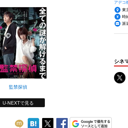
アデコ
東
時給
派
シネ
監禁探偵
U-NEXTで見る