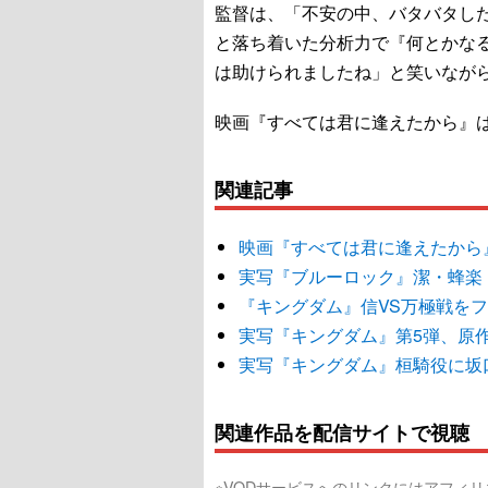
監督は、「不安の中、バタバタし
と落ち着いた分析力で『何とかな
は助けられましたね」と笑いなが
映画『すべては君に逢えたから』
関連記事
映画『すべては君に逢えたから
実写『ブルーロック』潔・蜂楽
『キングダム』信VS万極戦を
実写『キングダム』第5弾、原
実写『キングダム』桓騎役に坂
関連作品を配信サイトで視聴
※VODサービスへのリンクにはアフィ