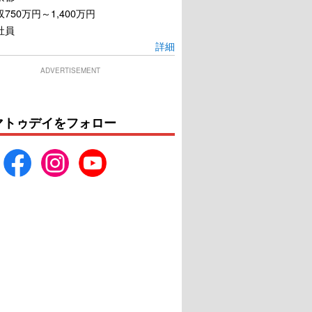
750万円～1,400万円
社員
詳細
ADVERTISEMENT
マトゥデイをフォロー
タライの事件簿 星
幕末高校生
（せいろ）の海
U-NEXTで見る
U-NEXTで見る