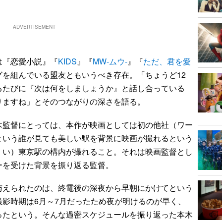
ADVERTISEMENT
『恋愛小説』『
KIDS
』『
MW-ムウ-
』『
ただ、君を愛
グを組んでいる盟友ともいうべき存在。「ちょうど12
るたびに『次は何をしましょうか』と話し合っている
りますね」とそのつながりの深さを語る。
監督にとっては、本作が映画としては初の他社（ワー
という誰が見ても美しい駅を背景に映画が撮れるという
くい）東京駅の構内が撮れること。それは映画監督とし
ーを受けた背景を振り返る監督。
えられたのは、終電後の深夜から早朝にかけてという
影時期は6月～7月だったため夜が明けるのが早く、
ったという。そんな過密スケジュールを振り返った本木