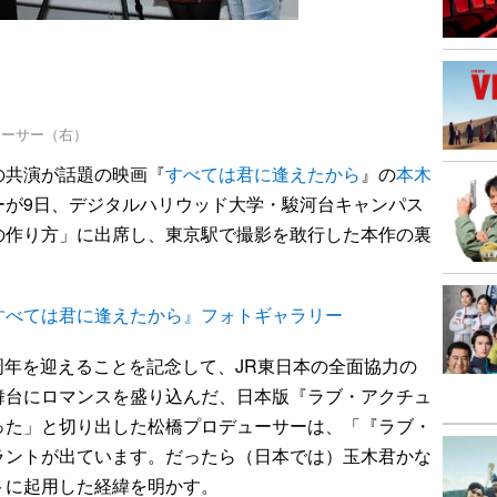
ューサー（右）
の共演が話題の映画『
すべては君に逢えたから
』の
本木
ーが9日、デジタルハリウッド大学・駿河台キャンパス
の作り方」に出席し、東京駅で撮影を敢行した本作の裏
すべては君に逢えたから』フォトギャラリー
0周年を迎えることを記念して、JR東日本の全面協力の
舞台にロマンスを盛り込んだ、日本版『ラブ・アクチュ
った」と切り出した松橋プロデューサーは、「『ラブ・
ラントが出ています。だったら（日本では）玉木君かな
トに起用した経緯を明かす。