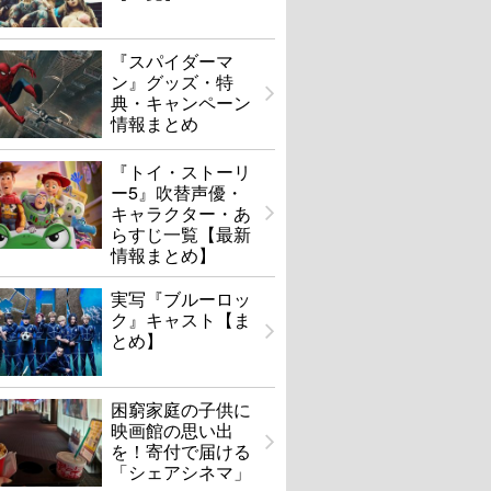
『スパイダーマ
ン』グッズ・特
典・キャンペーン
情報まとめ
『トイ・ストーリ
ー5』吹替声優・
キャラクター・あ
らすじ一覧【最新
情報まとめ】
実写『ブルーロッ
ク』キャスト【ま
とめ】
困窮家庭の子供に
映画館の思い出
を！寄付で届ける
「シェアシネマ」