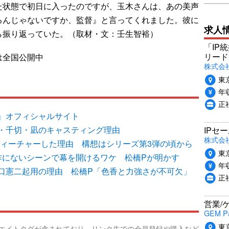
た状態で初日に入ったのですが、玉木さんは、あの美声
るんじゃないですか、監督』と言ってくれました。彼に
求人
ら振り返っていた。（取材・文：壬生智裕）
「IP
リード
は全国公開中
株式会社P
東
年収
正
』オフィシャルサイト
・千切・凪のキャスティング理由
IPセ
株式会
フィーチャーした理由 構想はシリーズ第3弾の頃から
東
作にないシーンで幕を開けるワケ 松橋Pが明かす
年収
口憲二起用の理由 松橋P「色香と力強さが不可欠」
正
営業/
GEM P
東
リエイトタグが含まれており、リンク先での会員登録や購入など