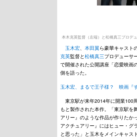
本木克英監督（左端）と松橋真三プロデ
玉木宏
、
本田翼
ら豪華キャスト
克英
監督と
松橋真三
プロデューサ
で開催された公開講座「恋愛映画
側を語った。
玉木宏、まるで王子様？ 映画『
東京駅が来年2014年に開業10
もと製作された本作。「東京駅を
アリー』のような作品が作りたか
アクチュアリー』にはヒュー・グ
と思った」と玉木をメインキャス