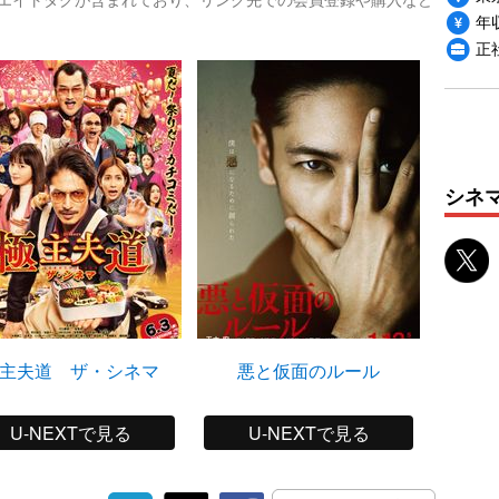
年収
正
シネ
主夫道 ザ・シネマ
悪と仮面のルール
探偵ミ
籠
U-NEXTで見る
U-NEXTで見る