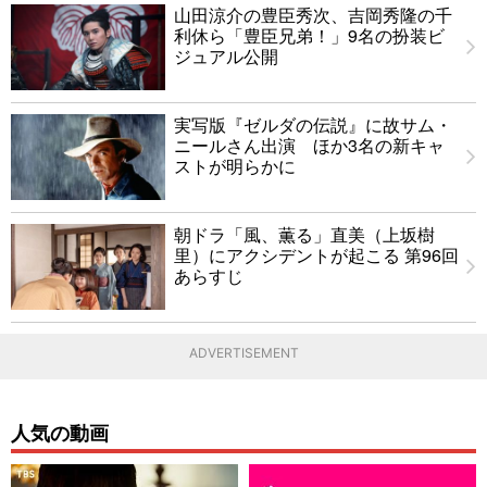
山田涼介の豊臣秀次、吉岡秀隆の千
利休ら「豊臣兄弟！」9名の扮装ビ
ジュアル公開
実写版『ゼルダの伝説』に故サム・
ニールさん出演 ほか3名の新キャ
ストが明らかに
朝ドラ「風、薫る」直美（上坂樹
里）にアクシデントが起こる 第96回
あらすじ
ADVERTISEMENT
人気の動画