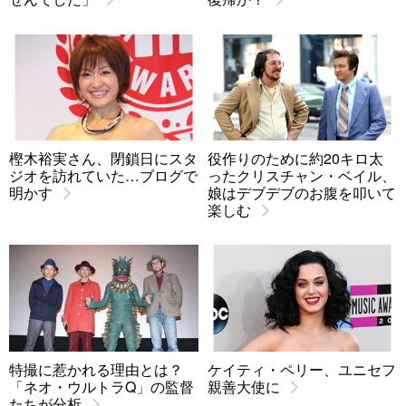
樫木裕実さん、閉鎖日にスタ
役作りのために約20キロ太
ジオを訪れていた…ブログで
ったクリスチャン・ベイル、
明かす
娘はデブデブのお腹を叩いて
楽しむ
特撮に惹かれる理由とは？
ケイティ・ペリー、ユニセフ
「ネオ・ウルトラQ」の監督
親善大使に
たちが分析