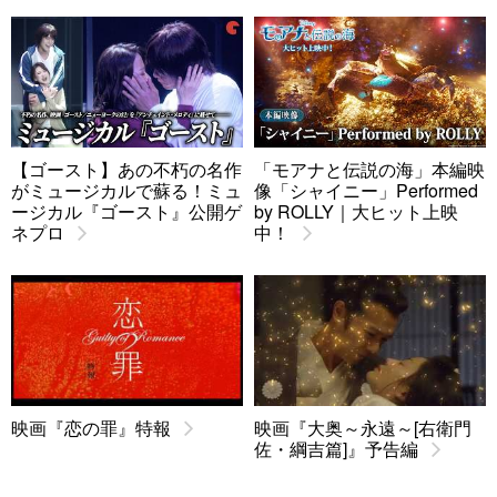
【ゴースト】あの不朽の名作
「モアナと伝説の海」本編映
がミュージカルで蘇る！ミュ
像「シャイニー」Performed
ージカル『ゴースト』公開ゲ
by ROLLY｜大ヒット上映
ネプロ
中！
映画『恋の罪』特報
映画『大奥～永遠～[右衛門
佐・綱吉篇]』予告編