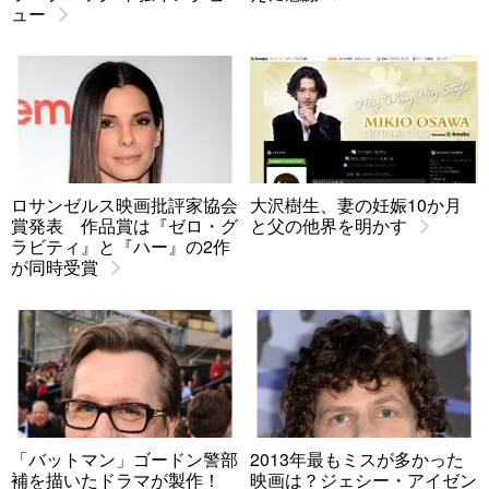
ュー
ロサンゼルス映画批評家協会
大沢樹生、妻の妊娠10か月
賞発表 作品賞は『ゼロ・グ
と父の他界を明かす
ラビティ』と『ハー』の2作
が同時受賞
「バットマン」ゴードン警部
2013年最もミスが多かった
補を描いたドラマが製作！
映画は？ジェシー・アイゼン