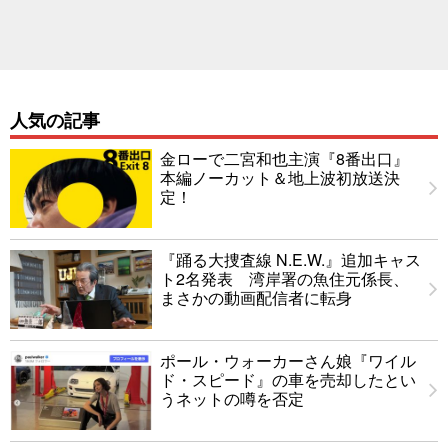
人気の記事
金ローで二宮和也主演『8番出口』
本編ノーカット＆地上波初放送決
定！
『踊る大捜査線 N.E.W.』追加キャス
ト2名発表 湾岸署の魚住元係長、
まさかの動画配信者に転身
ポール・ウォーカーさん娘『ワイル
ド・スピード』の車を売却したとい
うネットの噂を否定