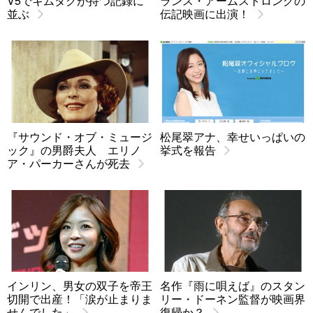
V5でキムタクが持つ記録に
ランス・アームストロングの
並ぶ
伝記映画に出演！
『サウンド・オブ・ミュージ
松尾翠アナ、幸せいっぱいの
ック』の男爵夫人 エリノ
挙式を報告
ア・パーカーさんが死去
インリン、男女の双子を帝王
名作『雨に唄えば』のスタン
切開で出産！「涙が止まりま
リー・ドーネン監督が映画界
せんでした」
復帰か？