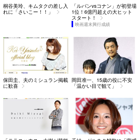
桐谷美玲、キムタクの差し入
「ルパンvsコナン」が初登場
れに「さいこー！！」
1位！6億円超えの大ヒット
スタート！
映画週末興行成績
保田圭、夫のミシュラン掲載
岡田准一、15歳の役に不安
に歓喜
「温かい目で観て」