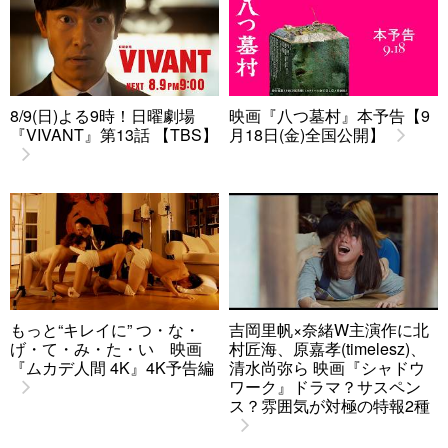
8/9(日)よる9時！日曜劇場
映画『八つ墓村』本予告【9
『VIVANT』第13話 【TBS】
月18日(金)全国公開】
もっと“キレイに” つ・な・
吉岡里帆×奈緒W主演作に北
げ・て・み・た・い 映画
村匠海、原嘉孝(timelesz)、
『ムカデ人間 4K』4K予告編
清水尚弥ら 映画『シャドウ
ワーク』ドラマ？サスペン
ス？雰囲気が対極の特報2種