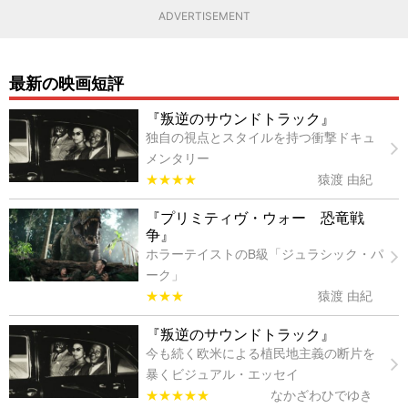
ADVERTISEMENT
最新の映画短評
『叛逆のサウンドトラック』
独自の視点とスタイルを持つ衝撃ドキュ
メンタリー
★★★★
猿渡 由紀
『プリミティヴ・ウォー 恐竜戦
争』
ホラーテイストのB級「ジュラシック・パ
ーク」
★★★
猿渡 由紀
『叛逆のサウンドトラック』
今も続く欧米による植民地主義の断片を
暴くビジュアル・エッセイ
★★★★★
なかざわひでゆき