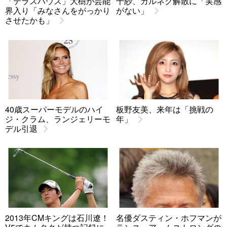
「テラスハウス」大樹が芸能
千紗、ガルネク解散に「実感
界入り「みなさんをがっかり
がない」
させたかも」
40歳スーパーモデルのハイ
板野友美、来年は「挑戦の
ジ・クラム、ランジェリーモ
年」
デル引退
2013年CMキングは石川遼！
名優ダスティン・ホフマンが