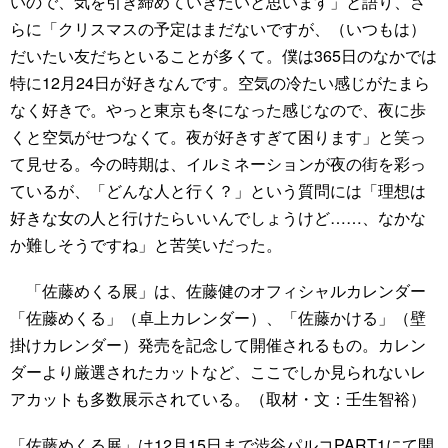
いので、気を引き締めていきたいと思います」と語り、さ
らに「クリスマスの予定はまだないですが、（いつもは）
だいたい友だちといることが多くて。僕は365日のなかでは
特に12月24日が好きなんです。空気の冷たい感じがたまら
なく好きで。やっと東京も冬になった感じなので、夜に歩
くと空気がせつなくて。夜が好きすぎて困ります」と笑っ
て見せる。今の時期は、イルミネーションが夜の街を彩っ
ているが、「どんな人と行く？」という質問には「理想は
好きな女の人と行けたらいいんでしょうけど……、なかな
か難しそうですね」と苦笑いだった。
「佐藤めくる展」は、佐藤健のオフィシャルカレンダー
「佐藤めくる」（卓上カレンダー）、「佐藤かける」（壁
掛けカレンダー）発売を記念して開催されるもの。カレン
ダーより厳選されたカットなど、ここでしか見られないレ
アカットも多数展示されている。（取材・文：壬生智裕）
「佐藤めくる展」は12月15日まで渋谷パルコPART1にて開