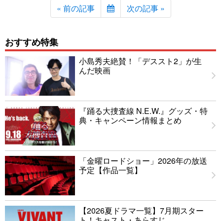
« 前の記事
次の記事 »
おすすめ特集
小島秀夫絶賛！「デススト2」が生
んだ映画
『踊る大捜査線 N.E.W.』グッズ・特
典・キャンペーン情報まとめ
「金曜ロードショー」2026年の放送
予定【作品一覧】
【2026夏ドラマ一覧】7月期スター
ト！キャスト・あらすじ