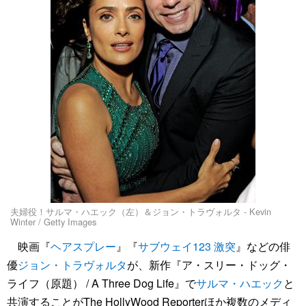
夫婦役！サルマ・ハエック（左）＆ジョン・トラヴォルタ - Kevin
Winter / Getty Images
映画『
ヘアスプレー
』『
サブウェイ123 激突
』などの俳
優
ジョン・トラヴォルタ
が、新作『ア・スリー・ドッグ・
ライフ（原題） / A Three Dog Life』で
サルマ・ハエック
と
共演することがThe HollyWood Reporterほか複数のメディ