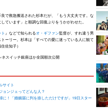
良で救急搬送された杉本だが、「もう大丈夫です。な
にしています」と順調な回復ぶりをうかがわせた。
ント
』などで知られる
オ・ギファン
監督が、すれ違う男
ストーリー。杉本は「すべての愛に迷っている人に観て
福住佐知子）
シネスイッチ銀座ほか全国順次公開
ルサイト
ジョンジェってどんな人？
婦に！「婚姻届に判を捺しただけですが」19日スター