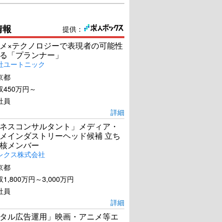
情報
提供：
メ×テクノロジーで表現者の可能性
る「プランナー」
社ユートニック
京都
450万円～
社員
詳細
ネスコンサルタント」メディア・
メインダストリーヘッド候補 立ち
核メンバー
レクス株式会社
京都
1,800万円～3,000万円
社員
詳細
タル広告運用」映画・アニメ等エ