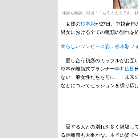
体調も順調に回復！「もう大丈夫です」
女優の
杉本彩
が27日、中韓合作
男女における全ての種類の別れを
春らしいワンピース姿…杉本彩フ
愛し合う初恋のカップルがお互い
杉本が離婚式プランナー
寺井広樹
ない一般女性たちを前に、「未来
などについてセッションを繰り広
愛する人との別れを多く経験して
る距離感も大事かな。本当の姿で