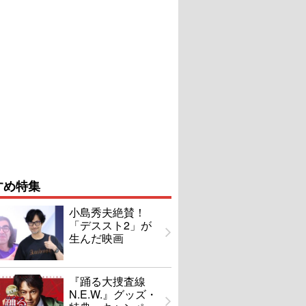
すめ特集
小島秀夫絶賛！
「デススト2」が
生んだ映画
『踊る大捜査線
N.E.W.』グッズ・