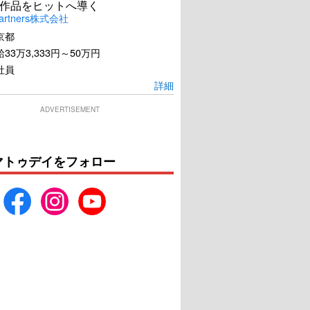
作品をヒットへ導く
artners株式会社
歩屋ケンちゃん
電車を止めるな！～のろい
京都
の6.4km～
33万3,333円～50万円
U-NEXTで見る
U-NEXTで見る
社員
詳細
ADVERTISEMENT
マトゥデイをフォロー