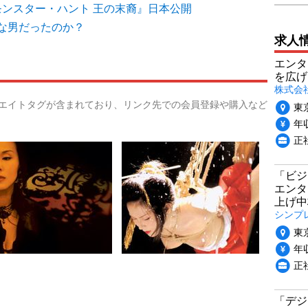
モンスター・ハント 王の末裔』日本公開
な男だったのか？
求人
エンタ
を広げ
株式会
リエイトタグが含まれており、リンク先での会員登録や購入など
東
年収
正
「ビジ
エンタ
上げ中
シンプ
東
年収
正
「デジ