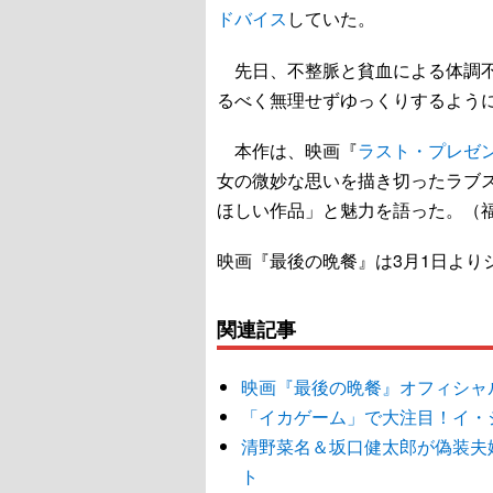
ドバイス
していた。
先日、不整脈と貧血による体調不
るべく無理せずゆっくりするよう
本作は、映画『
ラスト・プレゼ
女の微妙な思いを描き切ったラブ
ほしい作品」と魅力を語った。（
映画『最後の晩餐』は3月1日より
関連記事
映画『最後の晩餐』オフィシャ
「イカゲーム」で大注目！イ・
清野菜名＆坂口健太郎が偽装夫
ト