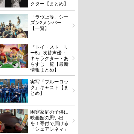
クター【まとめ】
「ラヴ上等」シー
ズン2メンバー
【一覧】
『トイ・ストーリ
ー5』吹替声優・
キャラクター・あ
らすじ一覧【最新
情報まとめ】
実写『ブルーロッ
ク』キャスト【ま
とめ】
困窮家庭の子供に
映画館の思い出
を！寄付で届ける
「シェアシネマ」