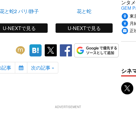
ンタメ
GEM P
花と蛇2 パリ/静子
花と蛇
散
東
月給
U-NEXTで見る
U-NEXTで見る
正
の記事
次の記事 »
シネ
ADVERTISEMENT