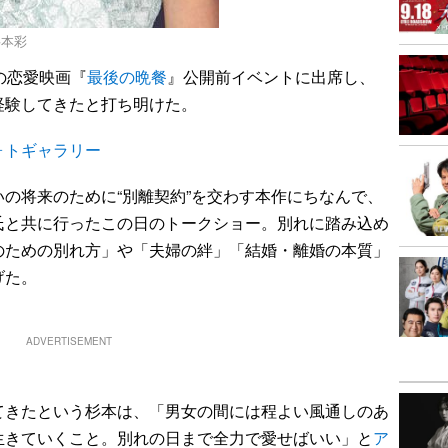
杉本彩
の恋愛映画『
最後の晩餐
』公開前イベントに出席し、
経験してきたと打ち明けた。
ォトギャラリー
の将来のために“別離契約”を交わす本作にちなんで、
氏と共に行ったこの日のトークショー。別れに踏み込め
のための別れ方」や「夫婦の絆」「結婚・離婚の本質」
げた。
ADVERTISEMENT
きたという杉本は、「男女の間には程よい風通しのあ
生きていくこと。別れの日まで全力で愛せばいい」と
ア