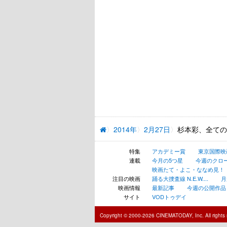
2014年
2月27日
杉本彩、全ての
特集
アカデミー賞
東京国際映
連載
今月の5つ星
今週のクロ
映画たて・よこ・ななめ見！
注目の映画
踊る大捜査線 N.E.W....
月
映画情報
最新記事
今週の公開作品
サイト
VODトゥデイ
Copyright © 2000-2026 CINEMATODAY, Inc. All rights 