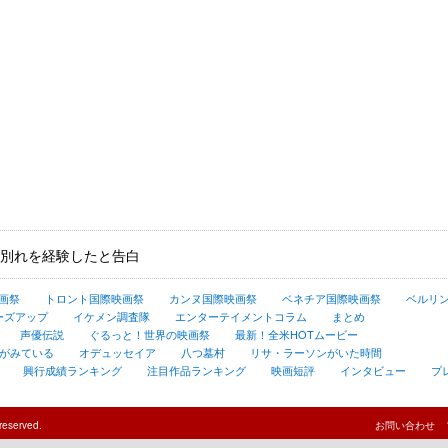
別れを経験したと告白
画祭
トロント国際映画祭
カンヌ国際映画祭
ベネチア国際映画祭
ベルリ
ーズアップ
イケメン調査隊
エンターテイメントコラム
まとめ
声優伝説
ぐるっと！世界の映画祭
最新！全米HOTムービー
がみている
オデュッセイア
八つ墓村
リサ・ラーソンがいた時間
興行成績ランキング
注目作品ランキング
映画短評
インタビュー
プ
reserved.
お問い合わせ