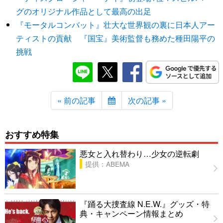
グのオリジナル作品として最高の出足
『モータルコンバット』壮大な世界観の裏に日本人アー
ティストの貢献 『国宝』美術監督も務めた種田陽平の
挑戦
« 前の記事
次の記事 »
おすすめ特集
悪女と入れ替わり…少女の逆転劇
提供：ABEMA
『踊る大捜査線 N.E.W.』グッズ・特
典・キャンペーン情報まとめ