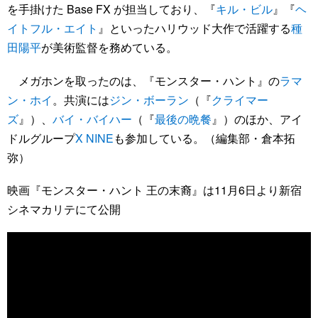
を手掛けた Base FX が担当しており、『
キル・ビル
』『
ヘ
イトフル・エイト
』といったハリウッド大作で活躍する
種
田陽平
が美術監督を務めている。
メガホンを取ったのは、『モンスター・ハント』の
ラマ
ン・ホイ
。共演には
ジン・ボーラン
（『
クライマー
ズ
』）、
バイ・バイハー
（『
最後の晩餐
』）のほか、アイ
ドルグループ
X NINE
も参加している。（編集部・倉本拓
弥）
映画『モンスター・ハント 王の末裔』は11月6日より新宿
シネマカリテにて公開