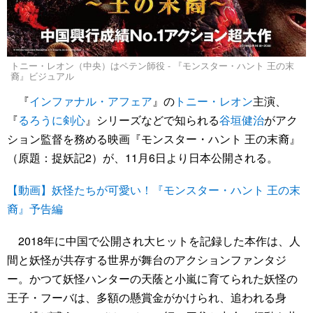
トニー・レオン（中央）はペテン師役 - 『モンスター・ハント 王の末
裔』ビジュアル
『
インファナル・アフェア
』の
トニー・レオン
主演、
『
るろうに剣心
』シリーズなどで知られる
谷垣健治
がアク
ション監督を務める映画『モンスター・ハント 王の末裔』
（原題：捉妖記2）が、11月6日より日本公開される。
【動画】妖怪たちが可愛い！『モンスター・ハント 王の末
裔』予告編
2018年に中国で公開され大ヒットを記録した本作は、人
間と妖怪が共存する世界が舞台のアクションファンタジ
ー。かつて妖怪ハンターの天蔭と小嵐に育てられた妖怪の
王子・フーバは、多額の懸賞金がかけられ、追われる身