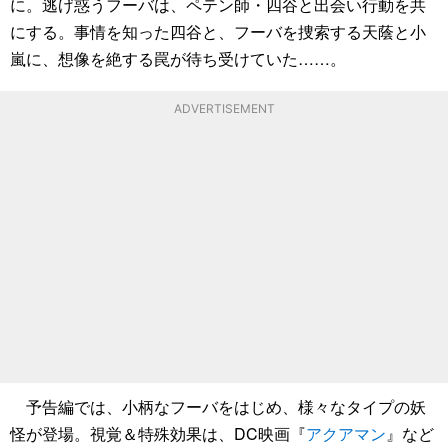
に。逃げ惑うフーバは、ペテン師・四谷と出会い行動を共
にする。事情を知った四谷と、フーバを捜索する天蔭と小
嵐に、想像を絶する罠が待ち受けていた……。
ADVERTISEMENT
予告編では、小柄なフーバをはじめ、様々なタイプの妖
怪が登場。視覚＆特殊効果は、DC映画『
アクアマン
』など