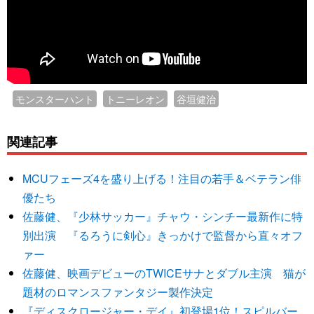
モンスターハント
トニーレオン
谷垣健治
関連記事
MCUフェーズ4を盛り上げる！注目の若手＆ベテラン俳
優たち
佐藤健、『少林サッカー』チャウ・シンチー最新作に特
別出演 『るろうに剣心』きっかけで監督から直々オフ
ァー
佐藤健、映画デビューのTWICEサナとダブル主演 猫が
題材のロマンスファンタジー製作決定
『ディスクロージャー・デイ』初登場1位！スピルバー