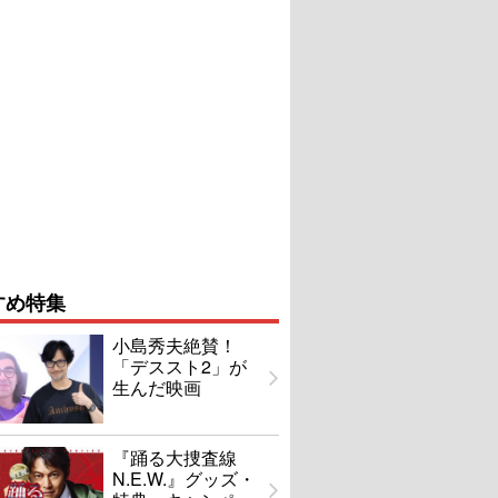
すめ特集
小島秀夫絶賛！
「デススト2」が
生んだ映画
『踊る大捜査線
N.E.W.』グッズ・