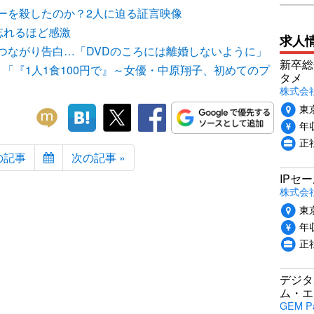
ーを殺したのか？2人に迫る証言映像
忘れるほど感激
求人
つながり告白…「DVDのころには離婚しないように」
新卒総
「『1人1食100円で』～女優・中原翔子、初めてのプ
タメ
株式会社P
東
年収
正
の記事
次の記事 »
IPセ
株式会
東
年収
正
デジタ
ム・エ
GEM P