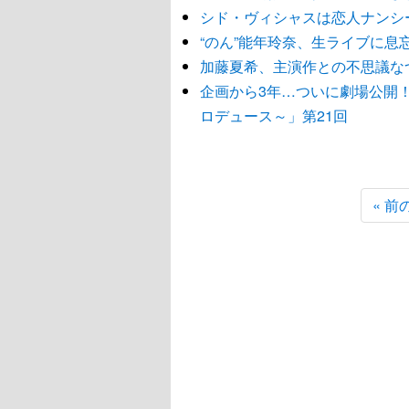
シド・ヴィシャスは恋人ナンシ
“のん”能年玲奈、生ライブに息
加藤夏希、主演作との不思議な
企画から3年…ついに劇場公開！
ロデュース～」第21回
« 前