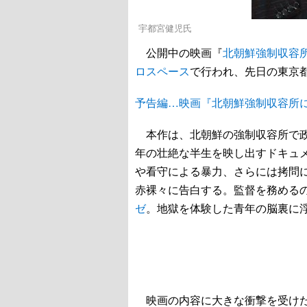
宇都宮健児氏
公開中の映画『
北朝鮮強制収容
ロスペース
で行われ、先日の東京
予告編…映画『北朝鮮強制収容所
本作は、北朝鮮の強制収容所で政
年の壮絶な半生を映し出すドキュ
や看守による暴力、さらには拷問
赤裸々に告白する。監督を務める
ゼ
。地獄を体験した青年の脳裏に
映画の内容に大きな衝撃を受けた