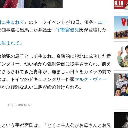
所に生まれて
』のトークイベントが10日、渋谷・
ユー
都知事選に出馬した弁護士・
宇都宮健児
氏が登壇した。
に生まれて』
治犯の息子として生まれ、奇跡的に脱北に成功した青
メンタリー。幼い頃から強制労働に従事させられ、飢え
にさらされてきた青年が、痛ましい日々をカメラの前で
のは、ドイツのドキュメンタリー作家
マルク・ヴィー
浮かぶ複雑な思いに胸が締め付けられる。
ADVERTISEMENT
という宇都宮氏は、「とくに主人公がお母さんとお兄