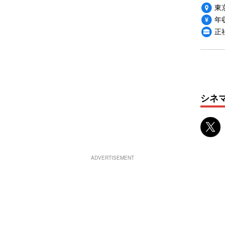
東
年収
正
シネ
ADVERTISEMENT