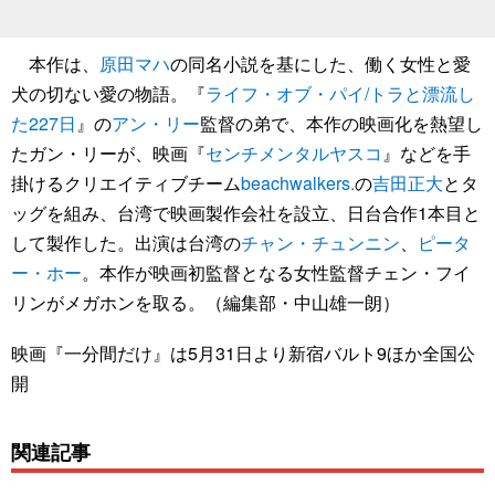
本作は、
原田マハ
の同名小説を基にした、働く女性と愛
犬の切ない愛の物語。『
ライフ・オブ・パイ/トラと漂流し
た227日
』の
アン・リー
監督の弟で、本作の映画化を熱望し
たガン・リーが、映画『
センチメンタルヤスコ
』などを手
掛けるクリエイティブチーム
beachwalkers.
の
吉田正大
とタ
ッグを組み、台湾で映画製作会社を設立、日台合作1本目と
して製作した。出演は台湾の
チャン・チュンニン
、
ピータ
ー・ホー
。本作が映画初監督となる女性監督チェン・フイ
リンがメガホンを取る。（編集部・中山雄一朗）
映画『一分間だけ』は5月31日より新宿バルト9ほか全国公
開
関連記事