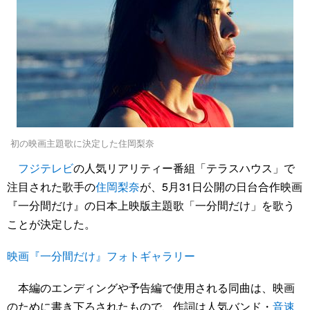
初の映画主題歌に決定した住岡梨奈
フジテレビ
の人気リアリティー番組「テラスハウス」で
注目された歌手の
住岡梨奈
が、5月31日公開の日台合作映画
『一分間だけ』の日本上映版主題歌「一分間だけ」を歌う
ことが決定した。
映画『一分間だけ』フォトギャラリー
本編のエンディングや予告編で使用される同曲は、映画
のために書き下ろされたもので、作詞は人気バンド・
音速