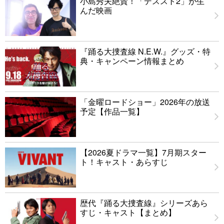
小島秀夫絶賛！「デススト2」が生
んだ映画
『踊る大捜査線 N.E.W.』グッズ・特
典・キャンペーン情報まとめ
「金曜ロードショー」2026年の放送
予定【作品一覧】
【2026夏ドラマ一覧】7月期スター
ト！キャスト・あらすじ
歴代『踊る大捜査線』シリーズあら
すじ・キャスト【まとめ】