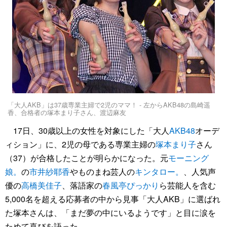
「大人AKB」は37歳専業主婦で2児のママ！ - 左からAKB48の島崎遥
香、合格者の塚本まり子さん、渡辺麻友
17日、30歳以上の女性を対象にした「大人
AKB48
オーデ
ィション」に、2児の母である専業主婦の
塚本まり子
さん
（37）が合格したことが明らかになった。元
モーニング
娘。
の
市井紗耶香
やものまね芸人の
キンタロー。
、人気声
優の
高橋美佳子
、落語家の
春風亭ぴっかり
ら芸能人を含む
5,000名を超える応募者の中から見事「大人AKB」に選ばれ
た塚本さんは、「まだ夢の中にいるようです」と目に涙を
ためて喜びを語った。