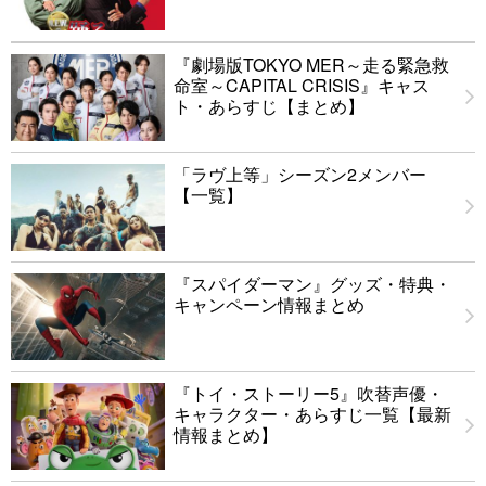
『劇場版TOKYO MER～走る緊急救
命室～CAPITAL CRISIS』キャス
ト・あらすじ【まとめ】
「ラヴ上等」シーズン2メンバー
【一覧】
『スパイダーマン』グッズ・特典・
キャンペーン情報まとめ
『トイ・ストーリー5』吹替声優・
キャラクター・あらすじ一覧【最新
情報まとめ】