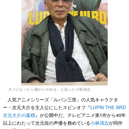
「ダメになったら俺からやめる」と語った小林清志
人気アニメシリーズ「ルパン三世」の人気キャラクタ
ー・次元大介を主人公にしたスピンオフ『
LUPIN THE IIIRD
次元大介の墓標
』が公開中だ。テレビアニメ第1作から40年
以上にわたって次元役の声優を務めている
小林清志
が同作