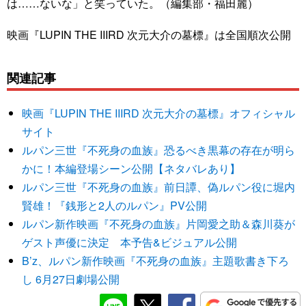
は……ないな」と笑っていた。（編集部・福田麗）
映画『LUPIN THE IIIRD 次元大介の墓標』は全国順次公開
関連記事
映画『LUPIN THE IIIRD 次元大介の墓標』オフィシャル
サイト
ルパン三世『不死身の血族』恐るべき黒幕の存在が明ら
かに！本編登場シーン公開【ネタバレあり】
ルパン三世『不死身の血族』前日譚、偽ルパン役に堀内
賢雄！『銭形と2人のルパン』PV公開
ルパン新作映画『不死身の血族』片岡愛之助＆森川葵が
ゲスト声優に決定 本予告&ビジュアル公開
B’z、ルパン新作映画『不死身の血族』主題歌書き下ろ
し 6月27日劇場公開