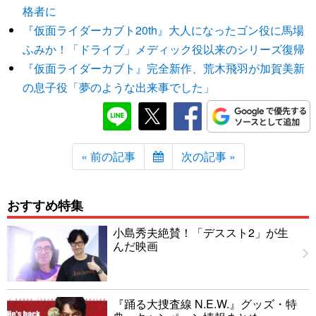
格者に
『仮面ライダーカブト20th』大人になったゴン役に馬場
ふみか！「ドライブ」メディック役以来のシリーズ復帰
『仮面ライダーカブト』完全新作、荒木飛羽が加賀美新
の息子役「夢のような出来事でした」
« 前の記事
次の記事 »
おすすめ特集
小島秀夫絶賛！「デススト2」が生
んだ映画
『踊る大捜査線 N.E.W.』グッズ・特