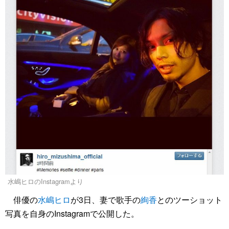
水嶋ヒロのInstagramより
俳優の
水嶋ヒロ
が3日、妻で歌手の
絢香
とのツーショット
写真を自身のInstagramで公開した。