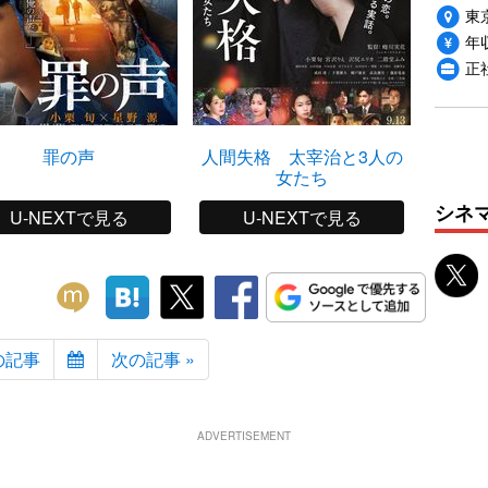
東
年収
正
罪の声
人間失格 太宰治と3人の
女たち
シネ
U-NEXTで見る
U-NEXTで見る
の記事
次の記事 »
ADVERTISEMENT