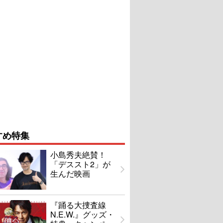
すめ特集
小島秀夫絶賛！
「デススト2」が
生んだ映画
『踊る大捜査線
N.E.W.』グッズ・