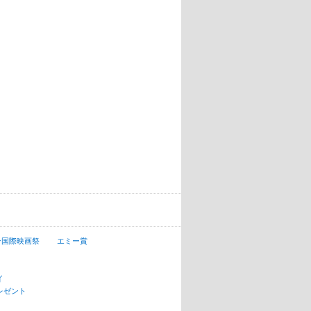
ン国際映画祭
エミー賞
イ
レゼント