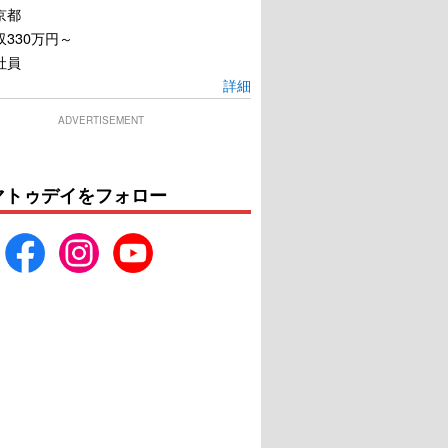
京都
330万円～
社員
詳細
ADVERTISEMENT
銀魂
追憶
マトゥデイをフォロー
U-NEXTで見る
U-NEXTで見る