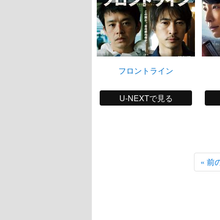
フロントライン
U-NEXTで見る
« 前