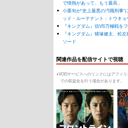
で情熱があって、もう最高」
小栗旬が“史上最悪の汚職刑事
ッド・ルーテナント：トウキョ
『キングダム』信VS万極戦を
『キングダム』猪塚健太、松左
ソード
関連作品を配信サイトで視聴
※VODサービスへのリンクにはアフィ
での収益化を行う場合があります。