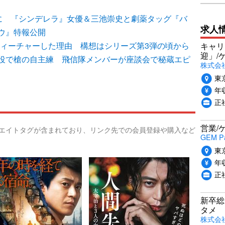
”に 『シンデレラ』女優＆三池崇史と劇薬タッグ『バ
求人
ウ』特報公開
フィーチャーした理由 構想はシリーズ第3弾の頃から
キャリ
迎」/
役で槍の自主練 飛信隊メンバーが座談会で秘蔵エピ
株式会
東
年収
正
営業/
リエイトタグが含まれており、リンク先での会員登録や購入など
GEM P
東
年収
正
新卒総
タメ
株式会社P