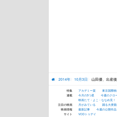
2014年
10月3日
山田優、出産後
特集
アカデミー賞
東京国際映
連載
今月の5つ星
今週のクロ
映画たて・よこ・ななめ見！
注目の映画
月がみている
踊る大捜査線 N
映画情報
最新記事
今週の公開作品
サイト
VODトゥデイ