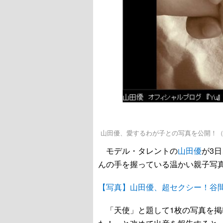
山田優、愛するわが子との写真を公開！
モデル・タレントの
山田優
が3
んの手を握っている温かい親子写
【写真】山田優、超セクシー！谷
「天使」と題して1枚の写真を掲