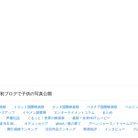
初ブログで子供の写真公開
画祭
トロント国際映画祭
カンヌ国際映画祭
ベネチア国際映画祭
ベルリ
ーズアップ
イケメン調査隊
エンターテイメントコラム
まとめ
声優伝説
ぐるっと！世界の映画祭
最新！全米HOTムービー
.E.W....
オデュッセイア
ghost／夜の果て
アベンジャーズ／ドゥームズデ
興行成績ランキング
注目作品ランキング
映画短評
インタビュー
プ